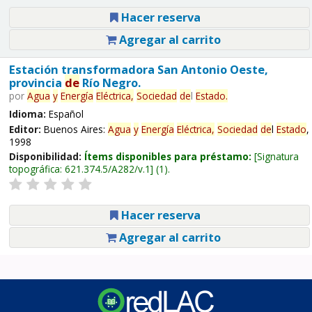
Hacer reserva
Agregar al carrito
Estación transformadora San Antonio Oeste,
provincia
de
Río Negro.
por
Agua
y
Energía
Eléctrica,
Sociedad
de
l
Estado
.
Idioma:
Español
Editor:
Buenos Aires:
Agua
y
Energía
Eléctrica,
Sociedad
de
l
Estado
,
1998
Disponibilidad:
Ítems disponibles para préstamo:
Signatura
topográfica:
621.374.5/A282/v.1
(1).
Hacer reserva
Agregar al carrito