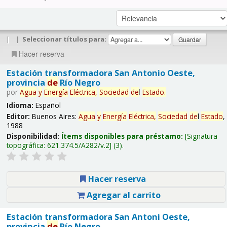
|
|
Seleccionar títulos para:
Hacer reserva
Estación transformadora San Antonio Oeste,
provincia
de
Río Negro
por
Agua
y
Energía
Eléctrica,
Sociedad
de
l
Estado
.
Idioma:
Español
Editor:
Buenos Aires:
Agua
y
Energía
Eléctrica,
Sociedad
de
l
Estado
,
1988
Disponibilidad:
Ítems disponibles para préstamo:
Signatura
topográfica:
621.374.5/A282/v.2
(3).
Hacer reserva
Agregar al carrito
Estación transformadora San Antoni Oeste,
provincia
de
Río Negro