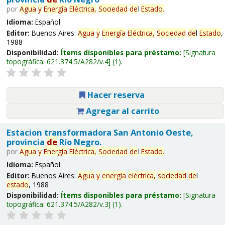
por
Agua
y
Energía
Eléctrica,
Sociedad
de
l
Estado
.
Idioma:
Español
Editor:
Buenos Aires:
Agua
y
Energía
Eléctrica,
Sociedad
de
l
Estado
,
1988
Disponibilidad:
Ítems disponibles para préstamo:
Signatura
topográfica:
621.374.5/A282/v.4
(1).
Hacer reserva
Agregar al carrito
Estacion transformadora San Antonio Oeste,
provincia
de
Río Negro.
por
Agua
y
Energía
Eléctrica,
Sociedad
de
l
Estado
.
Idioma:
Español
Editor:
Buenos Aires:
Agua
y
energía
eléctrica,
sociedad
de
l
estado
, 1988
Disponibilidad:
Ítems disponibles para préstamo:
Signatura
topográfica:
621.374.5/A282/v.3
(1).