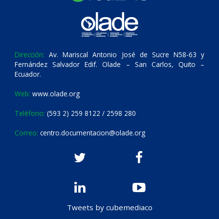
Dirección:
Av. Mariscal Antonio José de Sucre N58-63 y
Fernández Salvador Edif. Olade – San Carlos, Quito –
Ecuador.
Web:
www.olade.org
Teléfono:
(593 2) 259 8122 / 2598 280
Correo:
centro.documentacion@olade.org
Tweets by cubemediaco