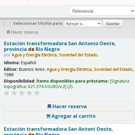
|
|
Seleccionar títulos para:
Hacer reserva
Estación transformadora San Antonio Oeste,
provincia
de
Río Negro
por
Agua
y
Energía
Eléctrica,
Sociedad
de
l
Estado
.
Idioma:
Español
Editor:
Buenos Aires:
Agua
y
Energía
Eléctrica,
Sociedad
de
l
Estado
,
1988
Disponibilidad:
Ítems disponibles para préstamo:
Signatura
topográfica:
621.374.5/A282/v.2
(3).
Hacer reserva
Agregar al carrito
Estación transformadora San Antoni Oeste,
provincia
de
Río Negro