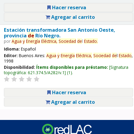
Hacer reserva
Agregar al carrito
Estación transformadora San Antonio Oeste,
provincia
de
Río Negro.
por
Agua
y
Energía
Eléctrica,
Sociedad
de
l
Estado
.
Idioma:
Español
Editor:
Buenos Aires:
Agua
y
Energía
Eléctrica,
Sociedad
de
l
Estado
,
1998
Disponibilidad:
Ítems disponibles para préstamo:
Signatura
topográfica:
621.374.5/A282/v.1
(1).
Hacer reserva
Agregar al carrito