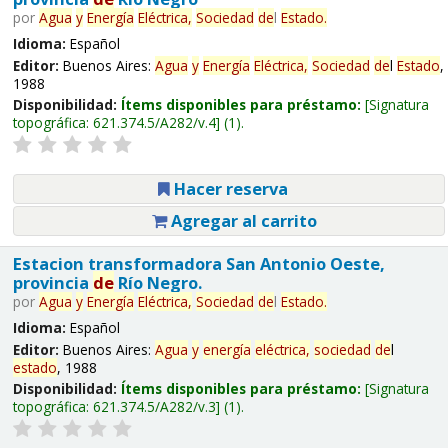
por
Agua
y
Energía
Eléctrica,
Sociedad
de
l
Estado
.
Idioma:
Español
Editor:
Buenos Aires:
Agua
y
Energía
Eléctrica,
Sociedad
de
l
Estado
,
1988
Disponibilidad:
Ítems disponibles para préstamo:
Signatura
topográfica:
621.374.5/A282/v.4
(1).
Hacer reserva
Agregar al carrito
Estacion transformadora San Antonio Oeste,
provincia
de
Río Negro.
por
Agua
y
Energía
Eléctrica,
Sociedad
de
l
Estado
.
Idioma:
Español
Editor:
Buenos Aires:
Agua
y
energía
eléctrica,
sociedad
de
l
estado
, 1988
Disponibilidad:
Ítems disponibles para préstamo:
Signatura
topográfica:
621.374.5/A282/v.3
(1).