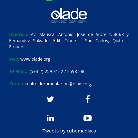
Dirección:
Av. Mariscal Antonio José de Sucre N58-63 y
Fernández Salvador Edif. Olade – San Carlos, Quito –
Ecuador.
Web:
www.olade.org
Teléfono:
(593 2) 259 8122 / 2598 280
Correo:
centro.documentacion@olade.org
Tweets by cubemediaco