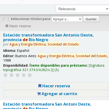
|
|
Seleccionar títulos para:
Hacer reserva
Estación transformadora San Antonio Oeste,
provincia
de
Río Negro
por
Agua
y
Energía
Eléctrica,
Sociedad
de
l
Estado
.
Idioma:
Español
Editor:
Buenos Aires:
Agua
y
Energía
Eléctrica,
Sociedad
de
l
Estado
,
1988
Disponibilidad:
Ítems disponibles para préstamo:
Signatura
topográfica:
621.374.5/A282/v.2
(3).
Hacer reserva
Agregar al carrito
Estación transformadora San Antoni Oeste,
provincia
de
Río Negro