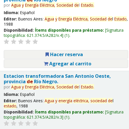
por
Agua
y
Energía
Eléctrica,
Sociedad
de
l
Estado
.
Idioma:
Español
Editor:
Buenos Aires:
Agua
y
Energía
Eléctrica,
Sociedad
de
l
Estado
,
1988
Disponibilidad:
Ítems disponibles para préstamo:
Signatura
topográfica:
621.374.5/A282/v.4
(1).
Hacer reserva
Agregar al carrito
Estacion transformadora San Antonio Oeste,
provincia
de
Río Negro.
por
Agua
y
Energía
Eléctrica,
Sociedad
de
l
Estado
.
Idioma:
Español
Editor:
Buenos Aires:
Agua
y
energía
eléctrica,
sociedad
de
l
estado
, 1988
Disponibilidad:
Ítems disponibles para préstamo:
Signatura
topográfica:
621.374.5/A282/v.3
(1).