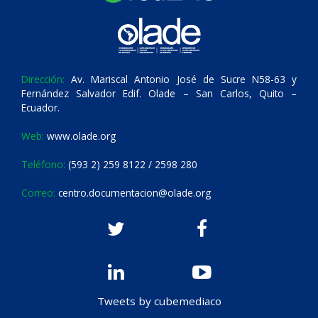
Dirección:
Av. Mariscal Antonio José de Sucre N58-63 y
Fernández Salvador Edif. Olade – San Carlos, Quito –
Ecuador.
Web:
www.olade.org
Teléfono:
(593 2) 259 8122 / 2598 280
Correo:
centro.documentacion@olade.org
Tweets by cubemediaco