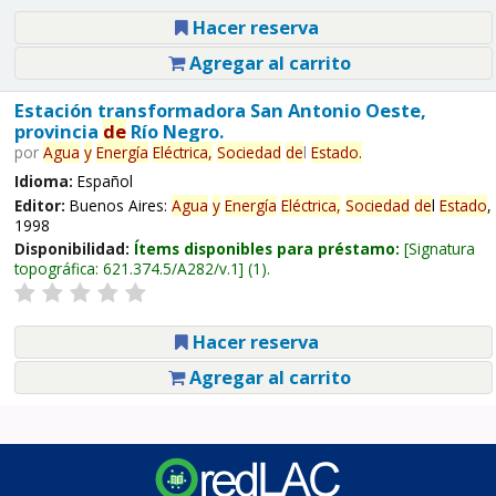
Hacer reserva
Agregar al carrito
Estación transformadora San Antonio Oeste,
provincia
de
Río Negro.
por
Agua
y
Energía
Eléctrica,
Sociedad
de
l
Estado
.
Idioma:
Español
Editor:
Buenos Aires:
Agua
y
Energía
Eléctrica,
Sociedad
de
l
Estado
,
1998
Disponibilidad:
Ítems disponibles para préstamo:
Signatura
topográfica:
621.374.5/A282/v.1
(1).
Hacer reserva
Agregar al carrito