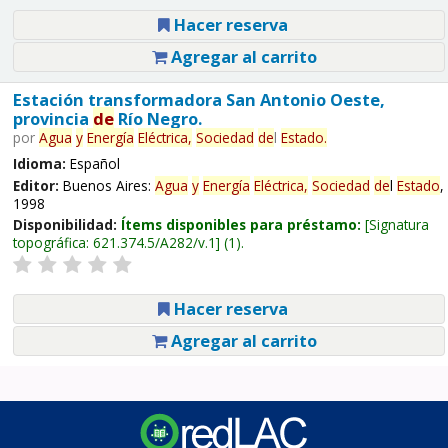
Hacer reserva
Agregar al carrito
Estación transformadora San Antonio Oeste,
provincia
de
Río Negro.
por
Agua
y
Energía
Eléctrica,
Sociedad
de
l
Estado
.
Idioma:
Español
Editor:
Buenos Aires:
Agua
y
Energía
Eléctrica,
Sociedad
de
l
Estado
,
1998
Disponibilidad:
Ítems disponibles para préstamo:
Signatura
topográfica:
621.374.5/A282/v.1
(1).
Hacer reserva
Agregar al carrito