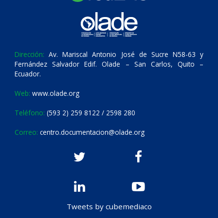
Dirección:
Av. Mariscal Antonio José de Sucre N58-63 y
Fernández Salvador Edif. Olade – San Carlos, Quito –
Ecuador.
Web:
www.olade.org
Teléfono:
(593 2) 259 8122 / 2598 280
Correo:
centro.documentacion@olade.org
Tweets by cubemediaco