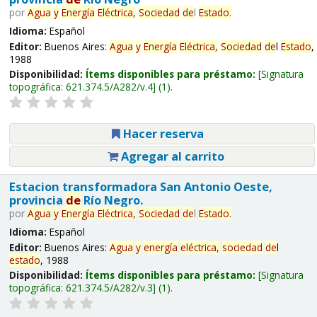
por
Agua
y
Energía
Eléctrica,
Sociedad
de
l
Estado
.
Idioma:
Español
Editor:
Buenos Aires:
Agua
y
Energía
Eléctrica,
Sociedad
de
l
Estado
,
1988
Disponibilidad:
Ítems disponibles para préstamo:
Signatura
topográfica:
621.374.5/A282/v.4
(1).
Hacer reserva
Agregar al carrito
Estacion transformadora San Antonio Oeste,
provincia
de
Río Negro.
por
Agua
y
Energía
Eléctrica,
Sociedad
de
l
Estado
.
Idioma:
Español
Editor:
Buenos Aires:
Agua
y
energía
eléctrica,
sociedad
de
l
estado
, 1988
Disponibilidad:
Ítems disponibles para préstamo:
Signatura
topográfica:
621.374.5/A282/v.3
(1).