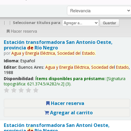
|
|
Seleccionar títulos para:
Hacer reserva
Estación transformadora San Antonio Oeste,
provincia
de
Río Negro
por
Agua
y
Energía
Eléctrica,
Sociedad
de
l
Estado
.
Idioma:
Español
Editor:
Buenos Aires:
Agua
y
Energía
Eléctrica,
Sociedad
de
l
Estado
,
1988
Disponibilidad:
Ítems disponibles para préstamo:
Signatura
topográfica:
621.374.5/A282/v.2
(3).
Hacer reserva
Agregar al carrito
Estación transformadora San Antoni Oeste,
provincia
de
Río Negro