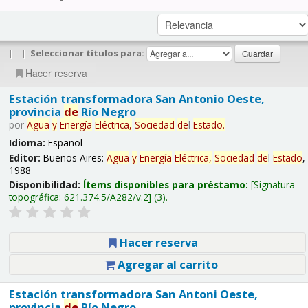
|
|
Seleccionar títulos para:
Hacer reserva
Estación transformadora San Antonio Oeste,
provincia
de
Río Negro
por
Agua
y
Energía
Eléctrica,
Sociedad
de
l
Estado
.
Idioma:
Español
Editor:
Buenos Aires:
Agua
y
Energía
Eléctrica,
Sociedad
de
l
Estado
,
1988
Disponibilidad:
Ítems disponibles para préstamo:
Signatura
topográfica:
621.374.5/A282/v.2
(3).
Hacer reserva
Agregar al carrito
Estación transformadora San Antoni Oeste,
provincia
de
Río Negro