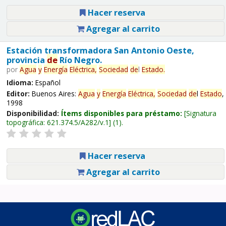
Hacer reserva
Agregar al carrito
Estación transformadora San Antonio Oeste,
provincia
de
Río Negro.
por
Agua
y
Energía
Eléctrica,
Sociedad
de
l
Estado
.
Idioma:
Español
Editor:
Buenos Aires:
Agua
y
Energía
Eléctrica,
Sociedad
de
l
Estado
,
1998
Disponibilidad:
Ítems disponibles para préstamo:
Signatura
topográfica:
621.374.5/A282/v.1
(1).
Hacer reserva
Agregar al carrito