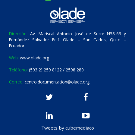
Dirección:
Av. Mariscal Antonio José de Sucre N58-63 y
Fernández Salvador Edif. Olade – San Carlos, Quito –
Ecuador.
Web:
www.olade.org
Teléfono:
(593 2) 259 8122 / 2598 280
Correo:
centro.documentacion@olade.org
Tweets by cubemediaco