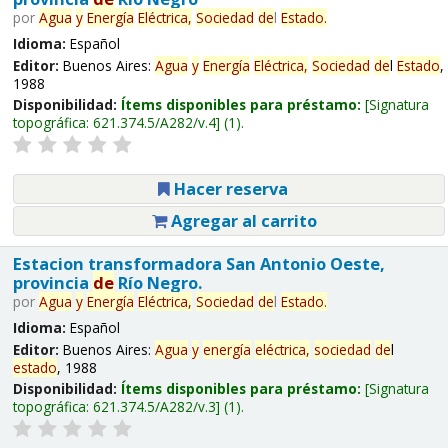
por
Agua
y
Energía
Eléctrica,
Sociedad
de
l
Estado
.
Idioma:
Español
Editor:
Buenos Aires:
Agua
y
Energía
Eléctrica,
Sociedad
de
l
Estado
,
1988
Disponibilidad:
Ítems disponibles para préstamo:
Signatura
topográfica:
621.374.5/A282/v.4
(1).
Hacer reserva
Agregar al carrito
Estacion transformadora San Antonio Oeste,
provincia
de
Río Negro.
por
Agua
y
Energía
Eléctrica,
Sociedad
de
l
Estado
.
Idioma:
Español
Editor:
Buenos Aires:
Agua
y
energía
eléctrica,
sociedad
de
l
estado
, 1988
Disponibilidad:
Ítems disponibles para préstamo:
Signatura
topográfica:
621.374.5/A282/v.3
(1).