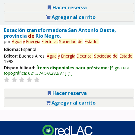
Hacer reserva
Agregar al carrito
Estación transformadora San Antonio Oeste,
provincia
de
Río Negro.
por
Agua
y
Energía
Eléctrica,
Sociedad
de
l
Estado
.
Idioma:
Español
Editor:
Buenos Aires:
Agua
y
Energía
Eléctrica,
Sociedad
de
l
Estado
,
1998
Disponibilidad:
Ítems disponibles para préstamo:
Signatura
topográfica:
621.374.5/A282/v.1
(1).
Hacer reserva
Agregar al carrito