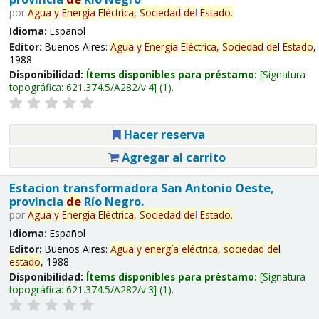
por
Agua
y
Energía
Eléctrica,
Sociedad
de
l
Estado
.
Idioma:
Español
Editor:
Buenos Aires:
Agua
y
Energía
Eléctrica,
Sociedad
de
l
Estado
,
1988
Disponibilidad:
Ítems disponibles para préstamo:
Signatura
topográfica:
621.374.5/A282/v.4
(1).
Hacer reserva
Agregar al carrito
Estacion transformadora San Antonio Oeste,
provincia
de
Río Negro.
por
Agua
y
Energía
Eléctrica,
Sociedad
de
l
Estado
.
Idioma:
Español
Editor:
Buenos Aires:
Agua
y
energía
eléctrica,
sociedad
de
l
estado
, 1988
Disponibilidad:
Ítems disponibles para préstamo:
Signatura
topográfica:
621.374.5/A282/v.3
(1).