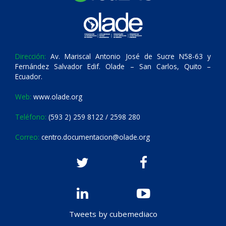
Dirección:
Av. Mariscal Antonio José de Sucre N58-63 y
Fernández Salvador Edif. Olade – San Carlos, Quito –
Ecuador.
Web:
www.olade.org
Teléfono:
(593 2) 259 8122 / 2598 280
Correo:
centro.documentacion@olade.org
Tweets by cubemediaco