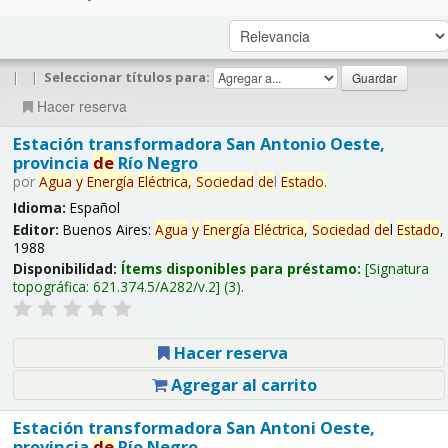
|
|
Seleccionar títulos para:
Hacer reserva
Estación transformadora San Antonio Oeste,
provincia
de
Río Negro
por
Agua
y
Energía
Eléctrica,
Sociedad
de
l
Estado
.
Idioma:
Español
Editor:
Buenos Aires:
Agua
y
Energía
Eléctrica,
Sociedad
de
l
Estado
,
1988
Disponibilidad:
Ítems disponibles para préstamo:
Signatura
topográfica:
621.374.5/A282/v.2
(3).
Hacer reserva
Agregar al carrito
Estación transformadora San Antoni Oeste,
provincia
de
Río Negro