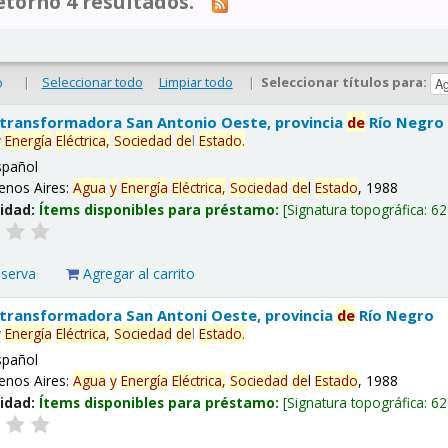
tornó 4 resultados.
|
Seleccionar todo
Limpiar todo
|
Seleccionar títulos para:
o
 transformadora San Antonio Oeste, provincia
de
Río Negro
y
Energía
Eléctrica,
Sociedad
de
l
Estado
.
spañol
enos Aires:
Agua
y
Energía
Eléctrica,
Sociedad
de
l
Estado
, 1988
lidad:
Ítems disponibles para préstamo:
Signatura topográfica:
62
eserva
Agregar al carrito
 transformadora San Antoni Oeste, provincia
de
Río Negro
y
Energía
Eléctrica,
Sociedad
de
l
Estado
.
spañol
enos Aires:
Agua
y
Energía
Eléctrica,
Sociedad
de
l
Estado
, 1988
lidad:
Ítems disponibles para préstamo:
Signatura topográfica:
62