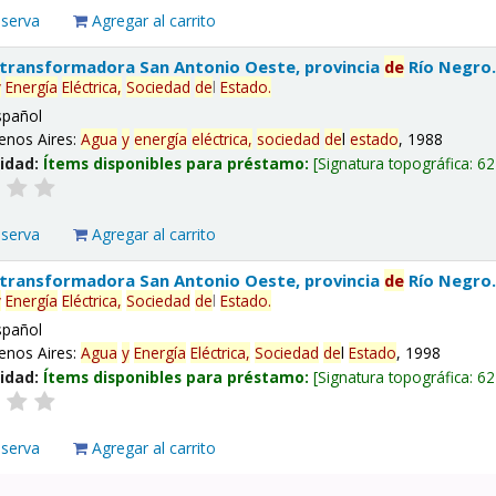
eserva
Agregar al carrito
 transformadora San Antonio Oeste, provincia
de
Río Negro
y
Energía
Eléctrica,
Sociedad
de
l
Estado
.
spañol
enos Aires:
Agua
y
energía
eléctrica,
sociedad
de
l
estado
, 1988
lidad:
Ítems disponibles para préstamo:
Signatura topográfica:
62
eserva
Agregar al carrito
 transformadora San Antonio Oeste, provincia
de
Río Negro
y
Energía
Eléctrica,
Sociedad
de
l
Estado
.
spañol
enos Aires:
Agua
y
Energía
Eléctrica,
Sociedad
de
l
Estado
, 1998
lidad:
Ítems disponibles para préstamo:
Signatura topográfica:
62
eserva
Agregar al carrito