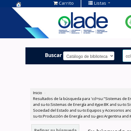
Carrito
Listas
Centro de
Documentación
OLADE -
Buscar
Inicio
›
Resultados de la búsqueda para 'ccl=su:"Sistemas de E
and su-to:Sistemas de Energía and itype:BK and su-to:Si
Sociedad del Estado and su-to:Equipos y Accesorios and 
su-to:Producción de Energía and su-geo:Argentina and i
Refinar su búsqueda