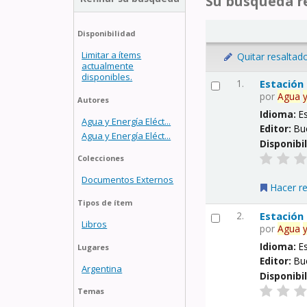
Su búsqueda re
Disponibilidad
Limitar a ítems
Quitar resaltad
actualmente
disponibles.
1.
Estación
por
Agua
Autores
Idioma:
E
Agua y Energía Eléct...
Editor:
Bu
Agua y Energía Eléct...
Disponibi
Colecciones
Documentos Externos
Hacer r
Tipos de ítem
2.
Estación
Libros
por
Agua
Idioma:
E
Lugares
Editor:
Bu
Argentina
Disponibi
Temas