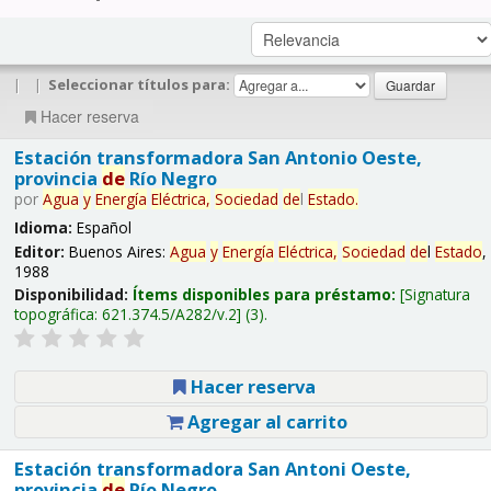
|
|
Seleccionar títulos para:
Hacer reserva
Estación transformadora San Antonio Oeste,
provincia
de
Río Negro
por
Agua
y
Energía
Eléctrica,
Sociedad
de
l
Estado
.
Idioma:
Español
Editor:
Buenos Aires:
Agua
y
Energía
Eléctrica,
Sociedad
de
l
Estado
,
1988
Disponibilidad:
Ítems disponibles para préstamo:
Signatura
topográfica:
621.374.5/A282/v.2
(3).
Hacer reserva
Agregar al carrito
Estación transformadora San Antoni Oeste,
provincia
de
Río Negro