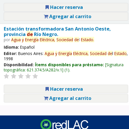
Hacer reserva
Agregar al carrito
Estación transformadora San Antonio Oeste,
provincia
de
Río Negro.
por
Agua
y
Energía
Eléctrica,
Sociedad
de
l
Estado
.
Idioma:
Español
Editor:
Buenos Aires:
Agua
y
Energía
Eléctrica,
Sociedad
de
l
Estado
,
1998
Disponibilidad:
Ítems disponibles para préstamo:
Signatura
topográfica:
621.374.5/A282/v.1
(1).
Hacer reserva
Agregar al carrito