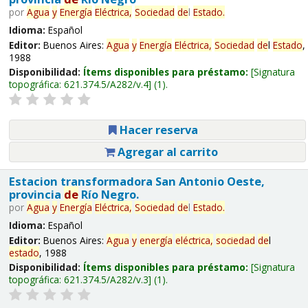
por
Agua
y
Energía
Eléctrica,
Sociedad
de
l
Estado
.
Idioma:
Español
Editor:
Buenos Aires:
Agua
y
Energía
Eléctrica,
Sociedad
de
l
Estado
,
1988
Disponibilidad:
Ítems disponibles para préstamo:
Signatura
topográfica:
621.374.5/A282/v.4
(1).
Hacer reserva
Agregar al carrito
Estacion transformadora San Antonio Oeste,
provincia
de
Río Negro.
por
Agua
y
Energía
Eléctrica,
Sociedad
de
l
Estado
.
Idioma:
Español
Editor:
Buenos Aires:
Agua
y
energía
eléctrica,
sociedad
de
l
estado
, 1988
Disponibilidad:
Ítems disponibles para préstamo:
Signatura
topográfica:
621.374.5/A282/v.3
(1).