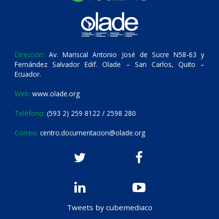
Dirección:
Av. Mariscal Antonio José de Sucre N58-63 y
Fernández Salvador Edif. Olade – San Carlos, Quito –
Ecuador.
Web:
www.olade.org
Teléfono:
(593 2) 259 8122 / 2598 280
Correo:
centro.documentacion@olade.org
Tweets by cubemediaco