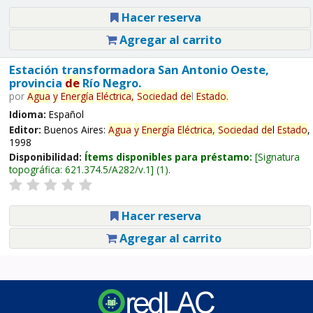
Hacer reserva
Agregar al carrito
Estación transformadora San Antonio Oeste,
provincia
de
Río Negro.
por
Agua
y
Energía
Eléctrica,
Sociedad
de
l
Estado
.
Idioma:
Español
Editor:
Buenos Aires:
Agua
y
Energía
Eléctrica,
Sociedad
de
l
Estado
,
1998
Disponibilidad:
Ítems disponibles para préstamo:
Signatura
topográfica:
621.374.5/A282/v.1
(1).
Hacer reserva
Agregar al carrito