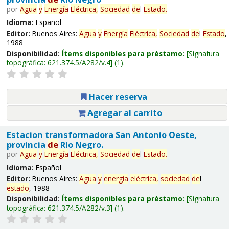
por
Agua
y
Energía
Eléctrica,
Sociedad
de
l
Estado
.
Idioma:
Español
Editor:
Buenos Aires:
Agua
y
Energía
Eléctrica,
Sociedad
de
l
Estado
,
1988
Disponibilidad:
Ítems disponibles para préstamo:
Signatura
topográfica:
621.374.5/A282/v.4
(1).
Hacer reserva
Agregar al carrito
Estacion transformadora San Antonio Oeste,
provincia
de
Río Negro.
por
Agua
y
Energía
Eléctrica,
Sociedad
de
l
Estado
.
Idioma:
Español
Editor:
Buenos Aires:
Agua
y
energía
eléctrica,
sociedad
de
l
estado
, 1988
Disponibilidad:
Ítems disponibles para préstamo:
Signatura
topográfica:
621.374.5/A282/v.3
(1).