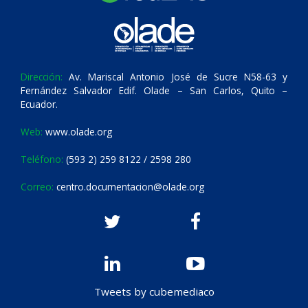
Dirección:
Av. Mariscal Antonio José de Sucre N58-63 y
Fernández Salvador Edif. Olade – San Carlos, Quito –
Ecuador.
Web:
www.olade.org
Teléfono:
(593 2) 259 8122 / 2598 280
Correo:
centro.documentacion@olade.org
Tweets by cubemediaco