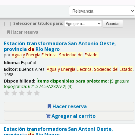
|
|
Seleccionar títulos para:
Hacer reserva
Estación transformadora San Antonio Oeste,
provincia
de
Río Negro
por
Agua
y
Energía
Eléctrica,
Sociedad
de
l
Estado
.
Idioma:
Español
Editor:
Buenos Aires:
Agua
y
Energía
Eléctrica,
Sociedad
de
l
Estado
,
1988
Disponibilidad:
Ítems disponibles para préstamo:
Signatura
topográfica:
621.374.5/A282/v.2
(3).
Hacer reserva
Agregar al carrito
Estación transformadora San Antoni Oeste,
provincia
de
Río Negro