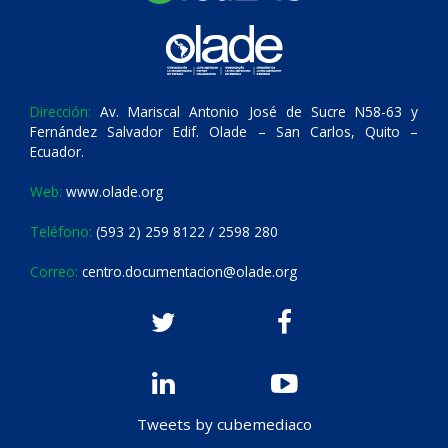
Dirección:
Av. Mariscal Antonio José de Sucre N58-63 y
Fernández Salvador Edif. Olade – San Carlos, Quito –
Ecuador.
Web:
www.olade.org
Teléfono:
(593 2) 259 8122 / 2598 280
Correo:
centro.documentacion@olade.org
Tweets by cubemediaco