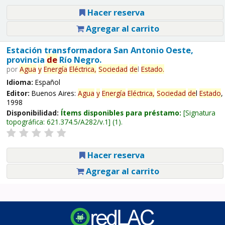
Hacer reserva
Agregar al carrito
Estación transformadora San Antonio Oeste,
provincia
de
Río Negro.
por
Agua
y
Energía
Eléctrica,
Sociedad
de
l
Estado
.
Idioma:
Español
Editor:
Buenos Aires:
Agua
y
Energía
Eléctrica,
Sociedad
de
l
Estado
,
1998
Disponibilidad:
Ítems disponibles para préstamo:
Signatura
topográfica:
621.374.5/A282/v.1
(1).
Hacer reserva
Agregar al carrito