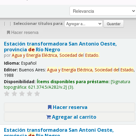
|
|
Seleccionar títulos para:
Hacer reserva
Estación transformadora San Antonio Oeste,
provincia
de
Río Negro
por
Agua
y
Energía
Eléctrica,
Sociedad
de
l
Estado
.
Idioma:
Español
Editor:
Buenos Aires:
Agua
y
Energía
Eléctrica,
Sociedad
de
l
Estado
,
1988
Disponibilidad:
Ítems disponibles para préstamo:
Signatura
topográfica:
621.374.5/A282/v.2
(3).
Hacer reserva
Agregar al carrito
Estación transformadora San Antoni Oeste,
provincia
de
Río Negro