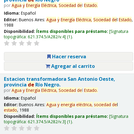
por
Agua
y
Energía
Eléctrica,
Sociedad
de
l
Estado
.
Idioma:
Español
Editor:
Buenos Aires:
Agua
y
Energía
Eléctrica,
Sociedad
de
l
Estado
,
1988
Disponibilidad:
Ítems disponibles para préstamo:
Signatura
topográfica:
621.374.5/A282/v.4
(1).
Hacer reserva
Agregar al carrito
Estacion transformadora San Antonio Oeste,
provincia
de
Río Negro.
por
Agua
y
Energía
Eléctrica,
Sociedad
de
l
Estado
.
Idioma:
Español
Editor:
Buenos Aires:
Agua
y
energía
eléctrica,
sociedad
de
l
estado
, 1988
Disponibilidad:
Ítems disponibles para préstamo:
Signatura
topográfica:
621.374.5/A282/v.3
(1).