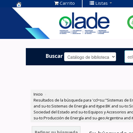
Carrito
Listas
Centro de
Documentación
OLADE -
Buscar
Inicio
›
Resultados de la búsqueda para 'ccl=su:"Sistemas de E
and su-to:Sistemas de Energía and itype:BK and su-to:Si
Sociedad del Estado and su-to:Equipos y Accesorios and 
su-to:Producción de Energía and su-geo:Argentina and i
Refinar su búsqueda