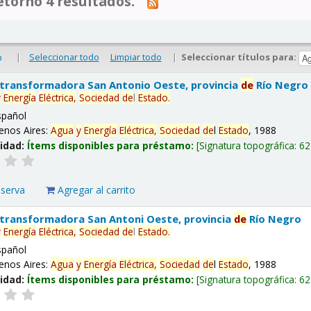
tornó 4 resultados.
|
Seleccionar todo
Limpiar todo
|
Seleccionar títulos para:
o
 transformadora San Antonio Oeste, provincia
de
Río Negro
y
Energía
Eléctrica,
Sociedad
de
l
Estado
.
spañol
enos Aires:
Agua
y
Energía
Eléctrica,
Sociedad
de
l
Estado
, 1988
lidad:
Ítems disponibles para préstamo:
Signatura topográfica:
62
eserva
Agregar al carrito
 transformadora San Antoni Oeste, provincia
de
Río Negro
y
Energía
Eléctrica,
Sociedad
de
l
Estado
.
spañol
enos Aires:
Agua
y
Energía
Eléctrica,
Sociedad
de
l
Estado
, 1988
lidad:
Ítems disponibles para préstamo:
Signatura topográfica:
62