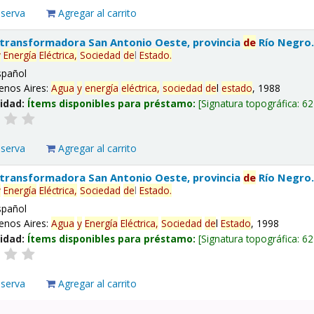
eserva
Agregar al carrito
 transformadora San Antonio Oeste, provincia
de
Río Negro
y
Energía
Eléctrica,
Sociedad
de
l
Estado
.
spañol
enos Aires:
Agua
y
energía
eléctrica,
sociedad
de
l
estado
, 1988
lidad:
Ítems disponibles para préstamo:
Signatura topográfica:
62
eserva
Agregar al carrito
 transformadora San Antonio Oeste, provincia
de
Río Negro
y
Energía
Eléctrica,
Sociedad
de
l
Estado
.
spañol
enos Aires:
Agua
y
Energía
Eléctrica,
Sociedad
de
l
Estado
, 1998
lidad:
Ítems disponibles para préstamo:
Signatura topográfica:
62
eserva
Agregar al carrito