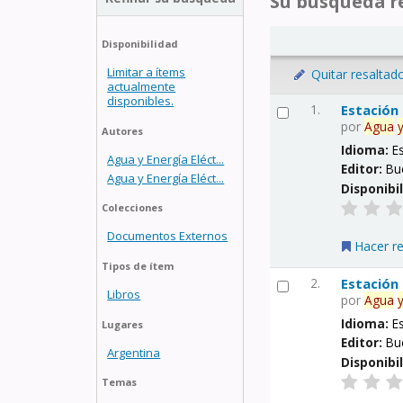
Su búsqueda re
Disponibilidad
Limitar a ítems
Quitar resaltad
actualmente
disponibles.
1.
Estación
por
Agua
Autores
Idioma:
E
Agua y Energía Eléct...
Editor:
Bu
Agua y Energía Eléct...
Disponibi
Colecciones
Documentos Externos
Hacer r
Tipos de ítem
2.
Estación
Libros
por
Agua
Idioma:
E
Lugares
Editor:
Bu
Argentina
Disponibi
Temas