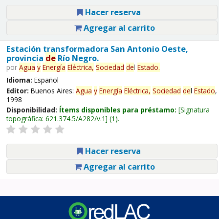
Hacer reserva
Agregar al carrito
Estación transformadora San Antonio Oeste,
provincia
de
Río Negro.
por
Agua
y
Energía
Eléctrica,
Sociedad
de
l
Estado
.
Idioma:
Español
Editor:
Buenos Aires:
Agua
y
Energía
Eléctrica,
Sociedad
de
l
Estado
,
1998
Disponibilidad:
Ítems disponibles para préstamo:
Signatura
topográfica:
621.374.5/A282/v.1
(1).
Hacer reserva
Agregar al carrito