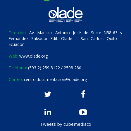
Dirección:
Av. Mariscal Antonio José de Sucre N58-63 y
Fernández Salvador Edif. Olade – San Carlos, Quito –
Ecuador.
Web:
www.olade.org
Teléfono:
(593 2) 259 8122 / 2598 280
Correo:
centro.documentacion@olade.org
Tweets by cubemediaco