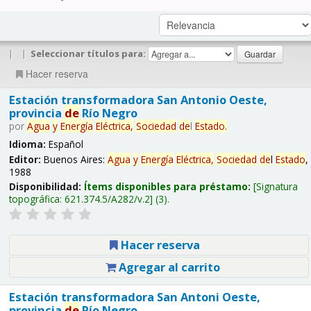
|
|
Seleccionar títulos para:
Hacer reserva
Estación transformadora San Antonio Oeste,
provincia
de
Río Negro
por
Agua
y
Energía
Eléctrica,
Sociedad
de
l
Estado
.
Idioma:
Español
Editor:
Buenos Aires:
Agua
y
Energía
Eléctrica,
Sociedad
de
l
Estado
,
1988
Disponibilidad:
Ítems disponibles para préstamo:
Signatura
topográfica:
621.374.5/A282/v.2
(3).
Hacer reserva
Agregar al carrito
Estación transformadora San Antoni Oeste,
provincia
de
Río Negro