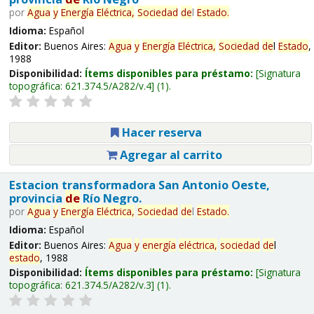
por
Agua
y
Energía
Eléctrica,
Sociedad
de
l
Estado
.
Idioma:
Español
Editor:
Buenos Aires:
Agua
y
Energía
Eléctrica,
Sociedad
de
l
Estado
,
1988
Disponibilidad:
Ítems disponibles para préstamo:
Signatura
topográfica:
621.374.5/A282/v.4
(1).
Hacer reserva
Agregar al carrito
Estacion transformadora San Antonio Oeste,
provincia
de
Río Negro.
por
Agua
y
Energía
Eléctrica,
Sociedad
de
l
Estado
.
Idioma:
Español
Editor:
Buenos Aires:
Agua
y
energía
eléctrica,
sociedad
de
l
estado
, 1988
Disponibilidad:
Ítems disponibles para préstamo:
Signatura
topográfica:
621.374.5/A282/v.3
(1).