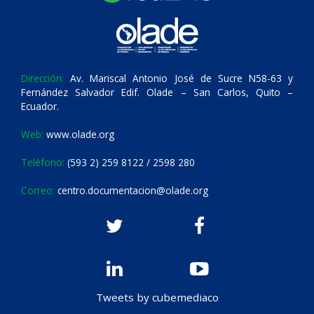
Dirección:
Av. Mariscal Antonio José de Sucre N58-63 y
Fernández Salvador Edif. Olade – San Carlos, Quito –
Ecuador.
Web:
www.olade.org
Teléfono:
(593 2) 259 8122 / 2598 280
Correo:
centro.documentacion@olade.org
Tweets by cubemediaco