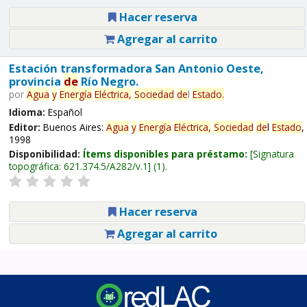
Hacer reserva
Agregar al carrito
Estación transformadora San Antonio Oeste,
provincia
de
Río Negro.
por
Agua
y
Energía
Eléctrica,
Sociedad
de
l
Estado
.
Idioma:
Español
Editor:
Buenos Aires:
Agua
y
Energía
Eléctrica,
Sociedad
de
l
Estado
,
1998
Disponibilidad:
Ítems disponibles para préstamo:
Signatura
topográfica:
621.374.5/A282/v.1
(1).
Hacer reserva
Agregar al carrito