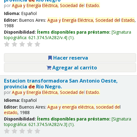
por
Agua
y
Energía
Eléctrica,
Sociedad
de
l
Estado
.
Idioma:
Español
Editor:
Buenos Aires:
Agua
y
Energía
Eléctrica,
Sociedad
de
l
Estado
,
1988
Disponibilidad:
Ítems disponibles para préstamo:
Signatura
topográfica:
621.374.5/A282/v.4
(1).
Hacer reserva
Agregar al carrito
Estacion transformadora San Antonio Oeste,
provincia
de
Río Negro.
por
Agua
y
Energía
Eléctrica,
Sociedad
de
l
Estado
.
Idioma:
Español
Editor:
Buenos Aires:
Agua
y
energía
eléctrica,
sociedad
de
l
estado
, 1988
Disponibilidad:
Ítems disponibles para préstamo:
Signatura
topográfica:
621.374.5/A282/v.3
(1).