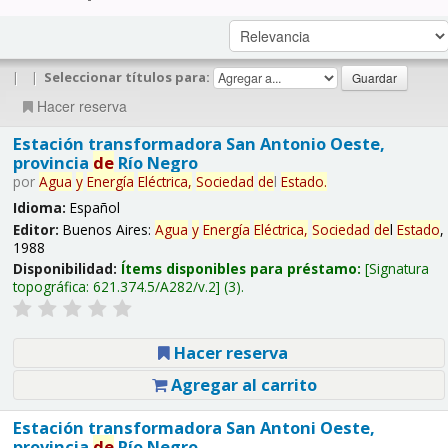
|
|
Seleccionar títulos para:
Hacer reserva
Estación transformadora San Antonio Oeste,
provincia
de
Río Negro
por
Agua
y
Energía
Eléctrica,
Sociedad
de
l
Estado
.
Idioma:
Español
Editor:
Buenos Aires:
Agua
y
Energía
Eléctrica,
Sociedad
de
l
Estado
,
1988
Disponibilidad:
Ítems disponibles para préstamo:
Signatura
topográfica:
621.374.5/A282/v.2
(3).
Hacer reserva
Agregar al carrito
Estación transformadora San Antoni Oeste,
provincia
de
Río Negro