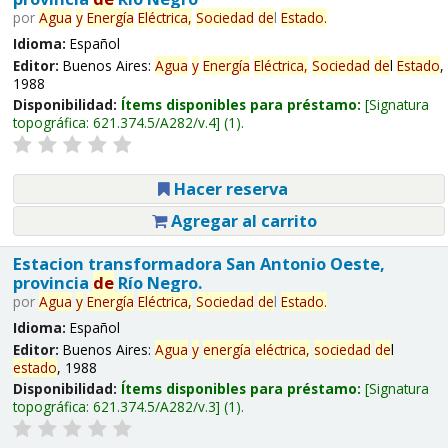
por
Agua
y
Energía
Eléctrica,
Sociedad
de
l
Estado
.
Idioma:
Español
Editor:
Buenos Aires:
Agua
y
Energía
Eléctrica,
Sociedad
de
l
Estado
,
1988
Disponibilidad:
Ítems disponibles para préstamo:
Signatura
topográfica:
621.374.5/A282/v.4
(1).
Hacer reserva
Agregar al carrito
Estacion transformadora San Antonio Oeste,
provincia
de
Río Negro.
por
Agua
y
Energía
Eléctrica,
Sociedad
de
l
Estado
.
Idioma:
Español
Editor:
Buenos Aires:
Agua
y
energía
eléctrica,
sociedad
de
l
estado
, 1988
Disponibilidad:
Ítems disponibles para préstamo:
Signatura
topográfica:
621.374.5/A282/v.3
(1).