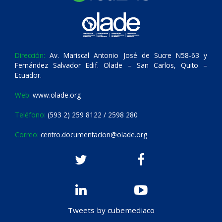
Dirección:
Av. Mariscal Antonio José de Sucre N58-63 y
Fernández Salvador Edif. Olade – San Carlos, Quito –
Ecuador.
Web:
www.olade.org
Teléfono:
(593 2) 259 8122 / 2598 280
Correo:
centro.documentacion@olade.org
Tweets by cubemediaco