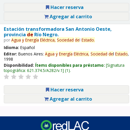
Hacer reserva
Agregar al carrito
Estación transformadora San Antonio Oeste,
provincia
de
Río Negro.
por
Agua
y
Energía
Eléctrica,
Sociedad
de
l
Estado
.
Idioma:
Español
Editor:
Buenos Aires:
Agua
y
Energía
Eléctrica,
Sociedad
de
l
Estado
,
1998
Disponibilidad:
Ítems disponibles para préstamo:
Signatura
topográfica:
621.374.5/A282/v.1
(1).
Hacer reserva
Agregar al carrito