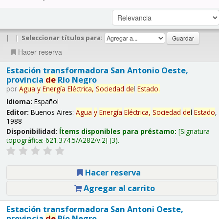
|
|
Seleccionar títulos para:
Hacer reserva
Estación transformadora San Antonio Oeste,
provincia
de
Río Negro
por
Agua
y
Energía
Eléctrica,
Sociedad
de
l
Estado
.
Idioma:
Español
Editor:
Buenos Aires:
Agua
y
Energía
Eléctrica,
Sociedad
de
l
Estado
,
1988
Disponibilidad:
Ítems disponibles para préstamo:
Signatura
topográfica:
621.374.5/A282/v.2
(3).
Hacer reserva
Agregar al carrito
Estación transformadora San Antoni Oeste,
provincia
de
Río Negro