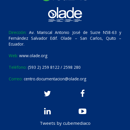
Dirección:
Av. Mariscal Antonio José de Sucre N58-63 y
Fernández Salvador Edif. Olade – San Carlos, Quito –
Ecuador.
Web:
www.olade.org
Teléfono:
(593 2) 259 8122 / 2598 280
Correo:
centro.documentacion@olade.org
Tweets by cubemediaco