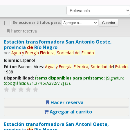
|
|
Seleccionar títulos para:
Hacer reserva
Estación transformadora San Antonio Oeste,
provincia
de
Río Negro
por
Agua
y
Energía
Eléctrica,
Sociedad
de
l
Estado
.
Idioma:
Español
Editor:
Buenos Aires:
Agua
y
Energía
Eléctrica,
Sociedad
de
l
Estado
,
1988
Disponibilidad:
Ítems disponibles para préstamo:
Signatura
topográfica:
621.374.5/A282/v.2
(3).
Hacer reserva
Agregar al carrito
Estación transformadora San Antoni Oeste,
provincia
de
Río Negro