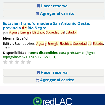
Hacer reserva
Agregar al carrito
Estación transformadora San Antonio Oeste,
provincia
de
Río Negro.
por
Agua
y
Energía
Eléctrica,
Sociedad
de
l
Estado
.
Idioma:
Español
Editor:
Buenos Aires:
Agua
y
Energía
Eléctrica,
Sociedad
de
l
Estado
,
1998
Disponibilidad:
Ítems disponibles para préstamo:
Signatura
topográfica:
621.374.5/A282/v.1
(1).
Hacer reserva
Agregar al carrito