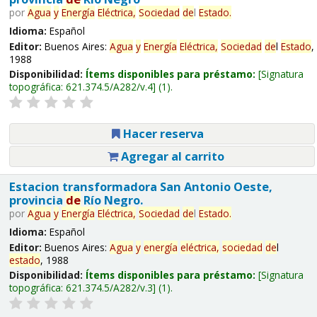
por
Agua
y
Energía
Eléctrica,
Sociedad
de
l
Estado
.
Idioma:
Español
Editor:
Buenos Aires:
Agua
y
Energía
Eléctrica,
Sociedad
de
l
Estado
,
1988
Disponibilidad:
Ítems disponibles para préstamo:
Signatura
topográfica:
621.374.5/A282/v.4
(1).
Hacer reserva
Agregar al carrito
Estacion transformadora San Antonio Oeste,
provincia
de
Río Negro.
por
Agua
y
Energía
Eléctrica,
Sociedad
de
l
Estado
.
Idioma:
Español
Editor:
Buenos Aires:
Agua
y
energía
eléctrica,
sociedad
de
l
estado
, 1988
Disponibilidad:
Ítems disponibles para préstamo:
Signatura
topográfica:
621.374.5/A282/v.3
(1).