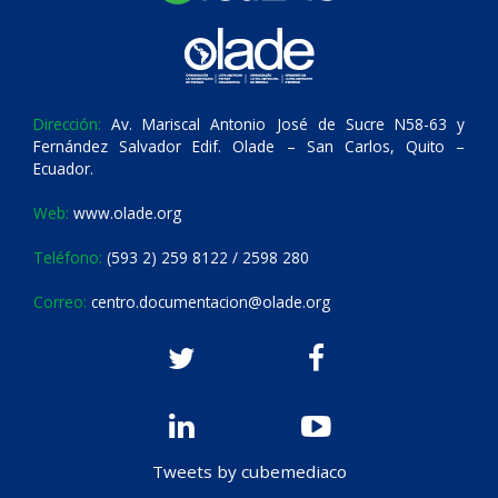
Dirección:
Av. Mariscal Antonio José de Sucre N58-63 y
Fernández Salvador Edif. Olade – San Carlos, Quito –
Ecuador.
Web:
www.olade.org
Teléfono:
(593 2) 259 8122 / 2598 280
Correo:
centro.documentacion@olade.org
Tweets by cubemediaco