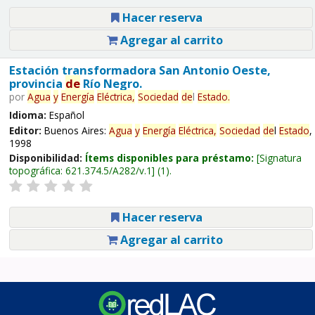
Hacer reserva
Agregar al carrito
Estación transformadora San Antonio Oeste,
provincia
de
Río Negro.
por
Agua
y
Energía
Eléctrica,
Sociedad
de
l
Estado
.
Idioma:
Español
Editor:
Buenos Aires:
Agua
y
Energía
Eléctrica,
Sociedad
de
l
Estado
,
1998
Disponibilidad:
Ítems disponibles para préstamo:
Signatura
topográfica:
621.374.5/A282/v.1
(1).
Hacer reserva
Agregar al carrito