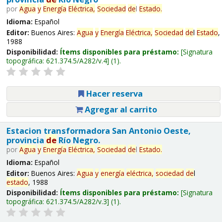
por
Agua
y
Energía
Eléctrica,
Sociedad
de
l
Estado
.
Idioma:
Español
Editor:
Buenos Aires:
Agua
y
Energía
Eléctrica,
Sociedad
de
l
Estado
,
1988
Disponibilidad:
Ítems disponibles para préstamo:
Signatura
topográfica:
621.374.5/A282/v.4
(1).
Hacer reserva
Agregar al carrito
Estacion transformadora San Antonio Oeste,
provincia
de
Río Negro.
por
Agua
y
Energía
Eléctrica,
Sociedad
de
l
Estado
.
Idioma:
Español
Editor:
Buenos Aires:
Agua
y
energía
eléctrica,
sociedad
de
l
estado
, 1988
Disponibilidad:
Ítems disponibles para préstamo:
Signatura
topográfica:
621.374.5/A282/v.3
(1).