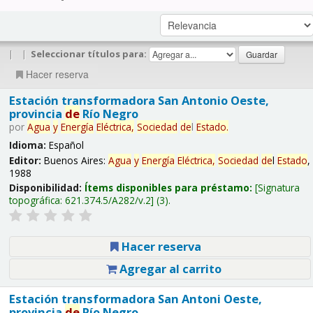
|
|
Seleccionar títulos para:
Hacer reserva
Estación transformadora San Antonio Oeste,
provincia
de
Río Negro
por
Agua
y
Energía
Eléctrica,
Sociedad
de
l
Estado
.
Idioma:
Español
Editor:
Buenos Aires:
Agua
y
Energía
Eléctrica,
Sociedad
de
l
Estado
,
1988
Disponibilidad:
Ítems disponibles para préstamo:
Signatura
topográfica:
621.374.5/A282/v.2
(3).
Hacer reserva
Agregar al carrito
Estación transformadora San Antoni Oeste,
provincia
de
Río Negro