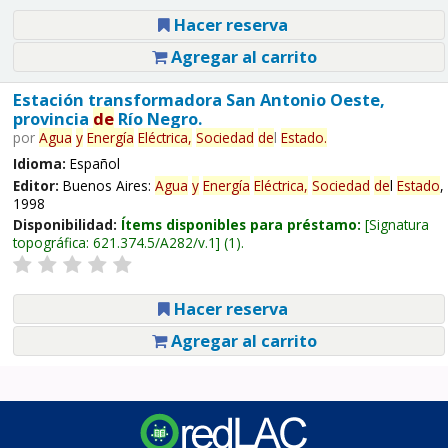
Hacer reserva
Agregar al carrito
Estación transformadora San Antonio Oeste,
provincia
de
Río Negro.
por
Agua
y
Energía
Eléctrica,
Sociedad
de
l
Estado
.
Idioma:
Español
Editor:
Buenos Aires:
Agua
y
Energía
Eléctrica,
Sociedad
de
l
Estado
,
1998
Disponibilidad:
Ítems disponibles para préstamo:
Signatura
topográfica:
621.374.5/A282/v.1
(1).
Hacer reserva
Agregar al carrito