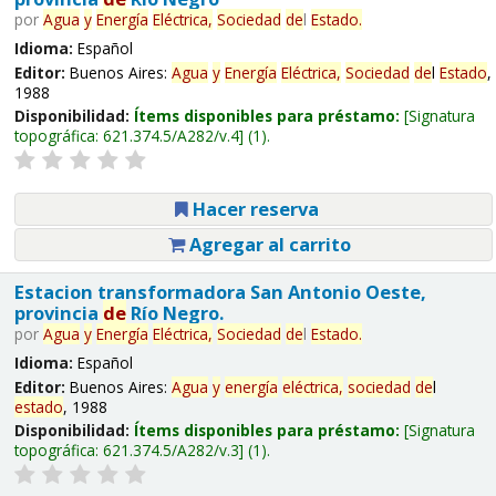
por
Agua
y
Energía
Eléctrica,
Sociedad
de
l
Estado
.
Idioma:
Español
Editor:
Buenos Aires:
Agua
y
Energía
Eléctrica,
Sociedad
de
l
Estado
,
1988
Disponibilidad:
Ítems disponibles para préstamo:
Signatura
topográfica:
621.374.5/A282/v.4
(1).
Hacer reserva
Agregar al carrito
Estacion transformadora San Antonio Oeste,
provincia
de
Río Negro.
por
Agua
y
Energía
Eléctrica,
Sociedad
de
l
Estado
.
Idioma:
Español
Editor:
Buenos Aires:
Agua
y
energía
eléctrica,
sociedad
de
l
estado
, 1988
Disponibilidad:
Ítems disponibles para préstamo:
Signatura
topográfica:
621.374.5/A282/v.3
(1).