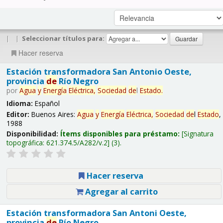
|
|
Seleccionar títulos para:
Hacer reserva
Estación transformadora San Antonio Oeste,
provincia
de
Río Negro
por
Agua
y
Energía
Eléctrica,
Sociedad
de
l
Estado
.
Idioma:
Español
Editor:
Buenos Aires:
Agua
y
Energía
Eléctrica,
Sociedad
de
l
Estado
,
1988
Disponibilidad:
Ítems disponibles para préstamo:
Signatura
topográfica:
621.374.5/A282/v.2
(3).
Hacer reserva
Agregar al carrito
Estación transformadora San Antoni Oeste,
provincia
de
Río Negro