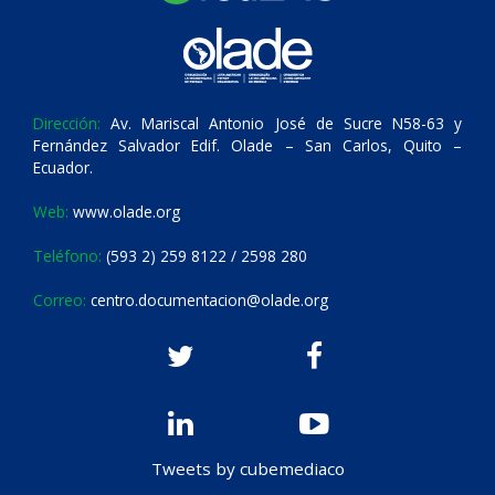
Dirección:
Av. Mariscal Antonio José de Sucre N58-63 y
Fernández Salvador Edif. Olade – San Carlos, Quito –
Ecuador.
Web:
www.olade.org
Teléfono:
(593 2) 259 8122 / 2598 280
Correo:
centro.documentacion@olade.org
Tweets by cubemediaco