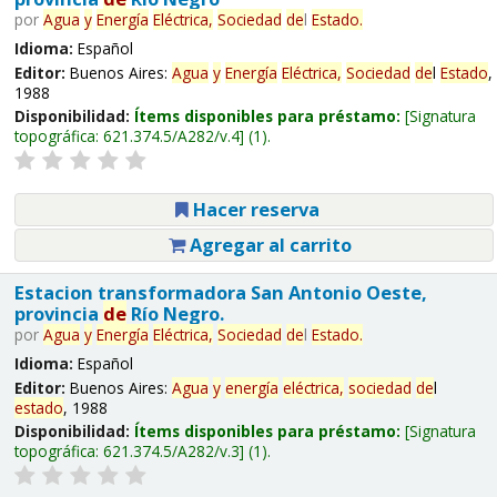
por
Agua
y
Energía
Eléctrica,
Sociedad
de
l
Estado
.
Idioma:
Español
Editor:
Buenos Aires:
Agua
y
Energía
Eléctrica,
Sociedad
de
l
Estado
,
1988
Disponibilidad:
Ítems disponibles para préstamo:
Signatura
topográfica:
621.374.5/A282/v.4
(1).
Hacer reserva
Agregar al carrito
Estacion transformadora San Antonio Oeste,
provincia
de
Río Negro.
por
Agua
y
Energía
Eléctrica,
Sociedad
de
l
Estado
.
Idioma:
Español
Editor:
Buenos Aires:
Agua
y
energía
eléctrica,
sociedad
de
l
estado
, 1988
Disponibilidad:
Ítems disponibles para préstamo:
Signatura
topográfica:
621.374.5/A282/v.3
(1).