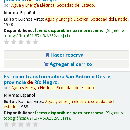
por
Agua
y
Energía
Eléctrica,
Sociedad
de
l
Estado
.
Idioma:
Español
Editor:
Buenos Aires:
Agua
y
Energía
Eléctrica,
Sociedad
de
l
Estado
,
1988
Disponibilidad:
Ítems disponibles para préstamo:
Signatura
topográfica:
621.374.5/A282/v.4
(1).
Hacer reserva
Agregar al carrito
Estacion transformadora San Antonio Oeste,
provincia
de
Río Negro.
por
Agua
y
Energía
Eléctrica,
Sociedad
de
l
Estado
.
Idioma:
Español
Editor:
Buenos Aires:
Agua
y
energía
eléctrica,
sociedad
de
l
estado
, 1988
Disponibilidad:
Ítems disponibles para préstamo:
Signatura
topográfica:
621.374.5/A282/v.3
(1).