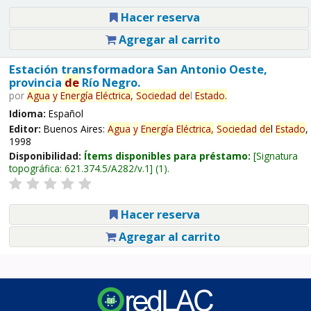
Hacer reserva
Agregar al carrito
Estación transformadora San Antonio Oeste,
provincia
de
Río Negro.
por
Agua
y
Energía
Eléctrica,
Sociedad
de
l
Estado
.
Idioma:
Español
Editor:
Buenos Aires:
Agua
y
Energía
Eléctrica,
Sociedad
de
l
Estado
,
1998
Disponibilidad:
Ítems disponibles para préstamo:
Signatura
topográfica:
621.374.5/A282/v.1
(1).
Hacer reserva
Agregar al carrito