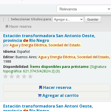
|
|
Seleccionar títulos para:
Hacer reserva
Estación transformadora San Antonio Oeste,
provincia
de
Río Negro
por
Agua
y
Energía
Eléctrica,
Sociedad
de
l
Estado
.
Idioma:
Español
Editor:
Buenos Aires:
Agua
y
Energía
Eléctrica,
Sociedad
de
l
Estado
,
1988
Disponibilidad:
Ítems disponibles para préstamo:
Signatura
topográfica:
621.374.5/A282/v.2
(3).
Hacer reserva
Agregar al carrito
Estación transformadora San Antoni Oeste,
provincia
de
Río Negro