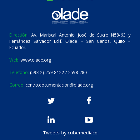
Dirección:
Av. Mariscal Antonio José de Sucre N58-63 y
Fernández Salvador Edif. Olade – San Carlos, Quito –
Ecuador.
Web:
www.olade.org
Teléfono:
(593 2) 259 8122 / 2598 280
Correo:
centro.documentacion@olade.org
Tweets by cubemediaco