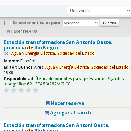
|
|
Seleccionar títulos para:
Hacer reserva
Estación transformadora San Antonio Oeste,
provincia
de
Río Negro
por
Agua
y
Energía
Eléctrica,
Sociedad
de
l
Estado
.
Idioma:
Español
Editor:
Buenos Aires:
Agua
y
Energía
Eléctrica,
Sociedad
de
l
Estado
,
1988
Disponibilidad:
Ítems disponibles para préstamo:
Signatura
topográfica:
621.374.5/A282/v.2
(3).
Hacer reserva
Agregar al carrito
Estación transformadora San Antoni Oeste,
provincia
de
Río Negro