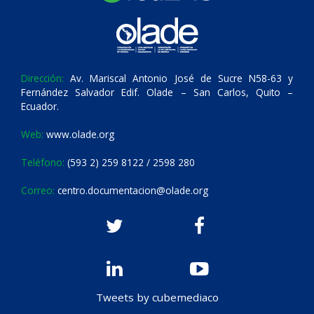
Dirección:
Av. Mariscal Antonio José de Sucre N58-63 y
Fernández Salvador Edif. Olade – San Carlos, Quito –
Ecuador.
Web:
www.olade.org
Teléfono:
(593 2) 259 8122 / 2598 280
Correo:
centro.documentacion@olade.org
Tweets by cubemediaco