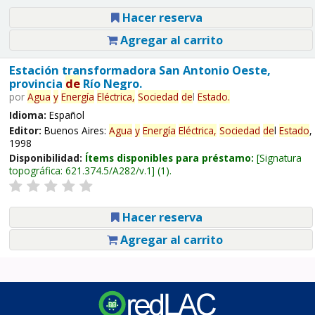
Hacer reserva
Agregar al carrito
Estación transformadora San Antonio Oeste,
provincia
de
Río Negro.
por
Agua
y
Energía
Eléctrica,
Sociedad
de
l
Estado
.
Idioma:
Español
Editor:
Buenos Aires:
Agua
y
Energía
Eléctrica,
Sociedad
de
l
Estado
,
1998
Disponibilidad:
Ítems disponibles para préstamo:
Signatura
topográfica:
621.374.5/A282/v.1
(1).
Hacer reserva
Agregar al carrito