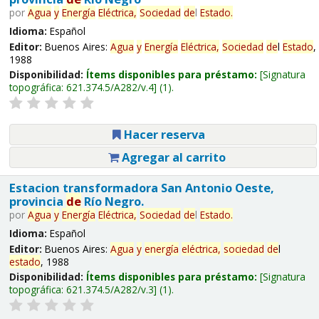
por
Agua
y
Energía
Eléctrica,
Sociedad
de
l
Estado
.
Idioma:
Español
Editor:
Buenos Aires:
Agua
y
Energía
Eléctrica,
Sociedad
de
l
Estado
,
1988
Disponibilidad:
Ítems disponibles para préstamo:
Signatura
topográfica:
621.374.5/A282/v.4
(1).
Hacer reserva
Agregar al carrito
Estacion transformadora San Antonio Oeste,
provincia
de
Río Negro.
por
Agua
y
Energía
Eléctrica,
Sociedad
de
l
Estado
.
Idioma:
Español
Editor:
Buenos Aires:
Agua
y
energía
eléctrica,
sociedad
de
l
estado
, 1988
Disponibilidad:
Ítems disponibles para préstamo:
Signatura
topográfica:
621.374.5/A282/v.3
(1).