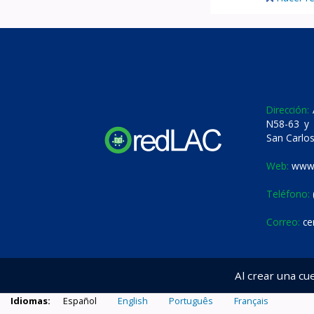
Dirección:
A
N58-63 y 
San Carlos
Web:
www.
Teléfono:
Correo:
ce
Al crear una cu
Idiomas:
Español
English
Português
Français