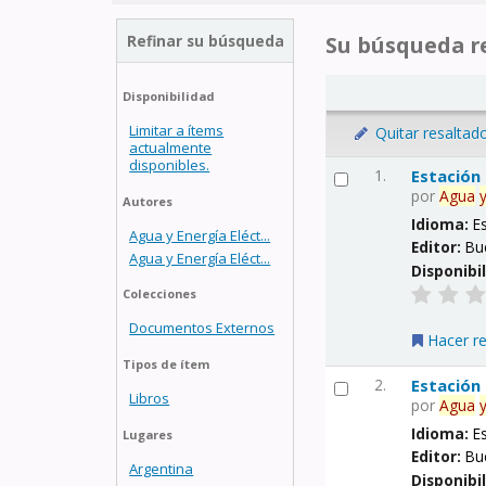
Refinar su búsqueda
Su búsqueda re
Disponibilidad
Limitar a ítems
Quitar resaltad
actualmente
disponibles.
1.
Estación
por
Agua
Autores
Idioma:
E
Agua y Energía Eléct...
Editor:
Bu
Agua y Energía Eléct...
Disponibi
Colecciones
Documentos Externos
Hacer r
Tipos de ítem
2.
Estación
Libros
por
Agua
Idioma:
E
Lugares
Editor:
Bu
Argentina
Disponibi