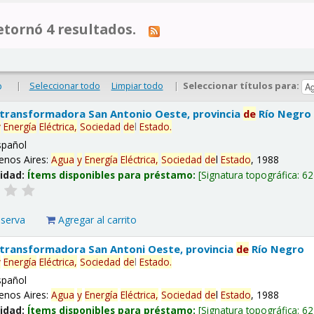
tornó 4 resultados.
|
Seleccionar todo
Limpiar todo
|
Seleccionar títulos para:
o
 transformadora San Antonio Oeste, provincia
de
Río Negro
y
Energía
Eléctrica,
Sociedad
de
l
Estado
.
spañol
enos Aires:
Agua
y
Energía
Eléctrica,
Sociedad
de
l
Estado
, 1988
lidad:
Ítems disponibles para préstamo:
Signatura topográfica:
62
eserva
Agregar al carrito
 transformadora San Antoni Oeste, provincia
de
Río Negro
y
Energía
Eléctrica,
Sociedad
de
l
Estado
.
spañol
enos Aires:
Agua
y
Energía
Eléctrica,
Sociedad
de
l
Estado
, 1988
lidad:
Ítems disponibles para préstamo:
Signatura topográfica:
62