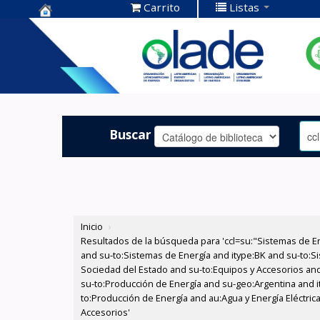
Carrito
Listas
Centro de
Documentación
OLADE -
Buscar
Inicio
›
Resultados de la búsqueda para 'ccl=su:"Sistemas de E
and su-to:Sistemas de Energía and itype:BK and su-to:Si
Sociedad del Estado and su-to:Equipos y Accesorios and 
su-to:Producción de Energía and su-geo:Argentina and it
to:Producción de Energía and au:Agua y Energía Eléctric
Accesorios'