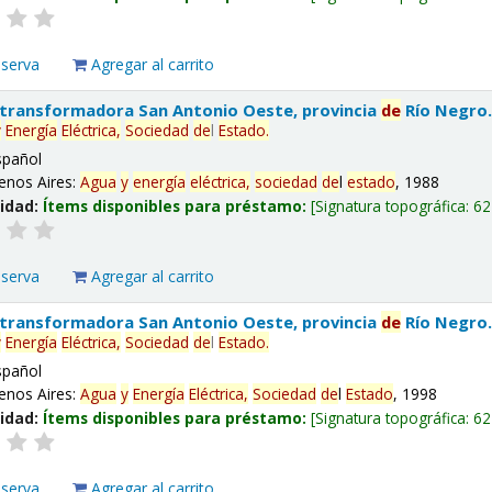
eserva
Agregar al carrito
 transformadora San Antonio Oeste, provincia
de
Río Negro
y
Energía
Eléctrica,
Sociedad
de
l
Estado
.
spañol
enos Aires:
Agua
y
energía
eléctrica,
sociedad
de
l
estado
, 1988
lidad:
Ítems disponibles para préstamo:
Signatura topográfica:
62
eserva
Agregar al carrito
 transformadora San Antonio Oeste, provincia
de
Río Negro
y
Energía
Eléctrica,
Sociedad
de
l
Estado
.
spañol
enos Aires:
Agua
y
Energía
Eléctrica,
Sociedad
de
l
Estado
, 1998
lidad:
Ítems disponibles para préstamo:
Signatura topográfica:
62
eserva
Agregar al carrito