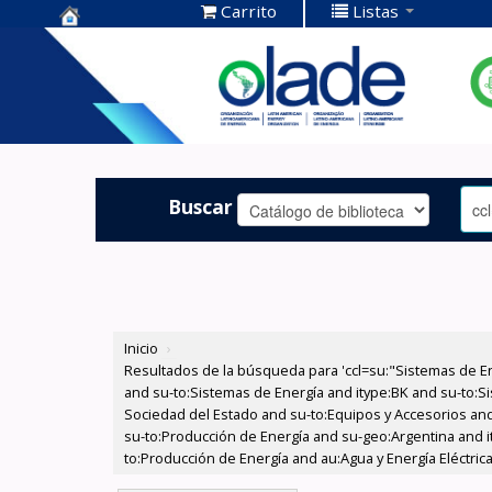
Carrito
Listas
Centro de
Documentación
OLADE -
Buscar
Inicio
›
Resultados de la búsqueda para 'ccl=su:"Sistemas de E
and su-to:Sistemas de Energía and itype:BK and su-to:Si
Sociedad del Estado and su-to:Equipos y Accesorios and 
su-to:Producción de Energía and su-geo:Argentina and it
to:Producción de Energía and au:Agua y Energía Eléctric