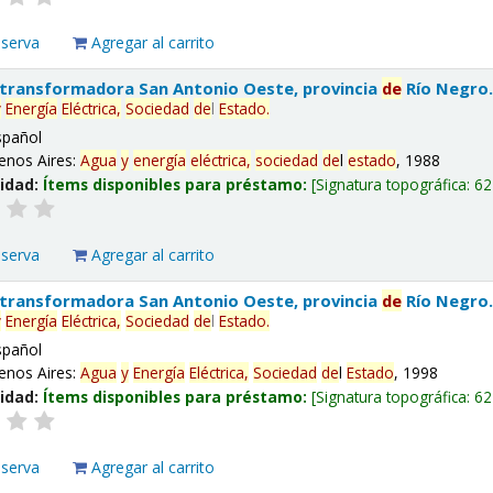
eserva
Agregar al carrito
 transformadora San Antonio Oeste, provincia
de
Río Negro
y
Energía
Eléctrica,
Sociedad
de
l
Estado
.
spañol
enos Aires:
Agua
y
energía
eléctrica,
sociedad
de
l
estado
, 1988
lidad:
Ítems disponibles para préstamo:
Signatura topográfica:
62
eserva
Agregar al carrito
 transformadora San Antonio Oeste, provincia
de
Río Negro
y
Energía
Eléctrica,
Sociedad
de
l
Estado
.
spañol
enos Aires:
Agua
y
Energía
Eléctrica,
Sociedad
de
l
Estado
, 1998
lidad:
Ítems disponibles para préstamo:
Signatura topográfica:
62
eserva
Agregar al carrito