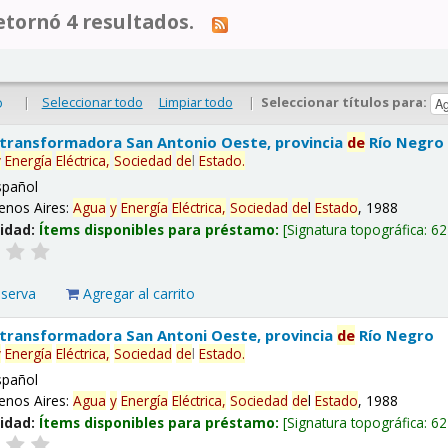
tornó 4 resultados.
|
Seleccionar todo
Limpiar todo
|
Seleccionar títulos para:
o
 transformadora San Antonio Oeste, provincia
de
Río Negro
y
Energía
Eléctrica,
Sociedad
de
l
Estado
.
spañol
enos Aires:
Agua
y
Energía
Eléctrica,
Sociedad
de
l
Estado
, 1988
lidad:
Ítems disponibles para préstamo:
Signatura topográfica:
62
eserva
Agregar al carrito
 transformadora San Antoni Oeste, provincia
de
Río Negro
y
Energía
Eléctrica,
Sociedad
de
l
Estado
.
spañol
enos Aires:
Agua
y
Energía
Eléctrica,
Sociedad
de
l
Estado
, 1988
lidad:
Ítems disponibles para préstamo:
Signatura topográfica:
62