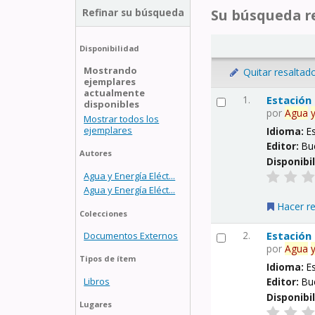
Refinar su búsqueda
Su búsqueda re
Disponibilidad
Mostrando
Quitar resaltad
ejemplares
actualmente
1.
Estación
disponibles
por
Agua
Mostrar todos los
ejemplares
Idioma:
E
Editor:
Bu
Autores
Disponibi
Agua y Energía Eléct...
Agua y Energía Eléct...
Hacer r
Colecciones
2.
Estación
Documentos Externos
por
Agua
Tipos de ítem
Idioma:
E
Libros
Editor:
Bu
Disponibi
Lugares