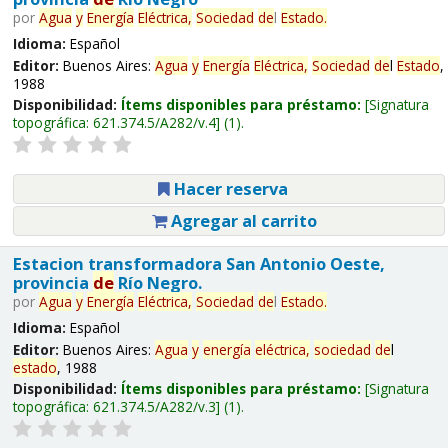
por
Agua
y
Energía
Eléctrica,
Sociedad
de
l
Estado
.
Idioma:
Español
Editor:
Buenos Aires:
Agua
y
Energía
Eléctrica,
Sociedad
de
l
Estado
,
1988
Disponibilidad:
Ítems disponibles para préstamo:
Signatura
topográfica:
621.374.5/A282/v.4
(1).
Hacer reserva
Agregar al carrito
Estacion transformadora San Antonio Oeste,
provincia
de
Río Negro.
por
Agua
y
Energía
Eléctrica,
Sociedad
de
l
Estado
.
Idioma:
Español
Editor:
Buenos Aires:
Agua
y
energía
eléctrica,
sociedad
de
l
estado
, 1988
Disponibilidad:
Ítems disponibles para préstamo:
Signatura
topográfica:
621.374.5/A282/v.3
(1).