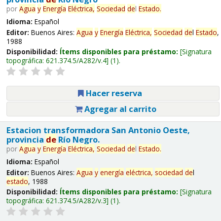
por
Agua
y
Energía
Eléctrica,
Sociedad
de
l
Estado
.
Idioma:
Español
Editor:
Buenos Aires:
Agua
y
Energía
Eléctrica,
Sociedad
de
l
Estado
,
1988
Disponibilidad:
Ítems disponibles para préstamo:
Signatura
topográfica:
621.374.5/A282/v.4
(1).
Hacer reserva
Agregar al carrito
Estacion transformadora San Antonio Oeste,
provincia
de
Río Negro.
por
Agua
y
Energía
Eléctrica,
Sociedad
de
l
Estado
.
Idioma:
Español
Editor:
Buenos Aires:
Agua
y
energía
eléctrica,
sociedad
de
l
estado
, 1988
Disponibilidad:
Ítems disponibles para préstamo:
Signatura
topográfica:
621.374.5/A282/v.3
(1).