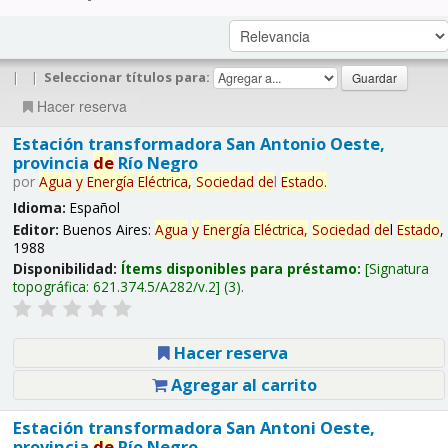
|
|
Seleccionar títulos para:
Hacer reserva
Estación transformadora San Antonio Oeste,
provincia
de
Río Negro
por
Agua
y
Energía
Eléctrica,
Sociedad
de
l
Estado
.
Idioma:
Español
Editor:
Buenos Aires:
Agua
y
Energía
Eléctrica,
Sociedad
de
l
Estado
,
1988
Disponibilidad:
Ítems disponibles para préstamo:
Signatura
topográfica:
621.374.5/A282/v.2
(3).
Hacer reserva
Agregar al carrito
Estación transformadora San Antoni Oeste,
provincia
de
Río Negro