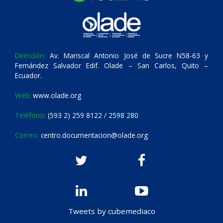
Dirección:
Av. Mariscal Antonio José de Sucre N58-63 y
Fernández Salvador Edif. Olade – San Carlos, Quito –
Ecuador.
Web:
www.olade.org
Teléfono:
(593 2) 259 8122 / 2598 280
Correo:
centro.documentacion@olade.org
Tweets by cubemediaco