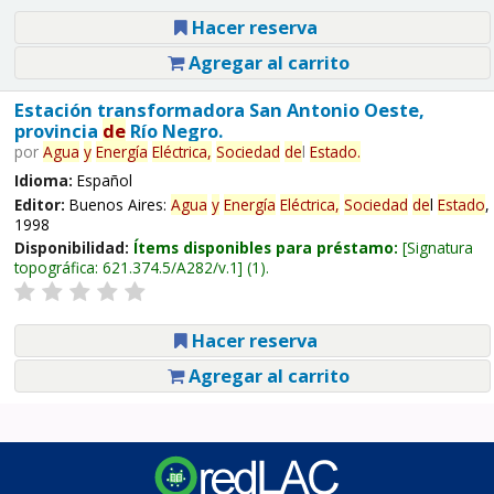
Hacer reserva
Agregar al carrito
Estación transformadora San Antonio Oeste,
provincia
de
Río Negro.
por
Agua
y
Energía
Eléctrica,
Sociedad
de
l
Estado
.
Idioma:
Español
Editor:
Buenos Aires:
Agua
y
Energía
Eléctrica,
Sociedad
de
l
Estado
,
1998
Disponibilidad:
Ítems disponibles para préstamo:
Signatura
topográfica:
621.374.5/A282/v.1
(1).
Hacer reserva
Agregar al carrito