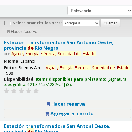
|
|
Seleccionar títulos para:
Hacer reserva
Estación transformadora San Antonio Oeste,
provincia
de
Río Negro
por
Agua
y
Energía
Eléctrica,
Sociedad
de
l
Estado
.
Idioma:
Español
Editor:
Buenos Aires:
Agua
y
Energía
Eléctrica,
Sociedad
de
l
Estado
,
1988
Disponibilidad:
Ítems disponibles para préstamo:
Signatura
topográfica:
621.374.5/A282/v.2
(3).
Hacer reserva
Agregar al carrito
Estación transformadora San Antoni Oeste,
provincia
de
Río Negro