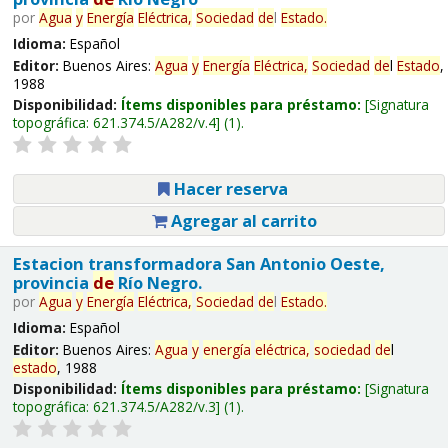
por
Agua
y
Energía
Eléctrica,
Sociedad
de
l
Estado
.
Idioma:
Español
Editor:
Buenos Aires:
Agua
y
Energía
Eléctrica,
Sociedad
de
l
Estado
,
1988
Disponibilidad:
Ítems disponibles para préstamo:
Signatura
topográfica:
621.374.5/A282/v.4
(1).
Hacer reserva
Agregar al carrito
Estacion transformadora San Antonio Oeste,
provincia
de
Río Negro.
por
Agua
y
Energía
Eléctrica,
Sociedad
de
l
Estado
.
Idioma:
Español
Editor:
Buenos Aires:
Agua
y
energía
eléctrica,
sociedad
de
l
estado
, 1988
Disponibilidad:
Ítems disponibles para préstamo:
Signatura
topográfica:
621.374.5/A282/v.3
(1).