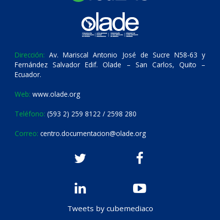
Dirección:
Av. Mariscal Antonio José de Sucre N58-63 y
Fernández Salvador Edif. Olade – San Carlos, Quito –
Ecuador.
Web:
www.olade.org
Teléfono:
(593 2) 259 8122 / 2598 280
Correo:
centro.documentacion@olade.org
Tweets by cubemediaco