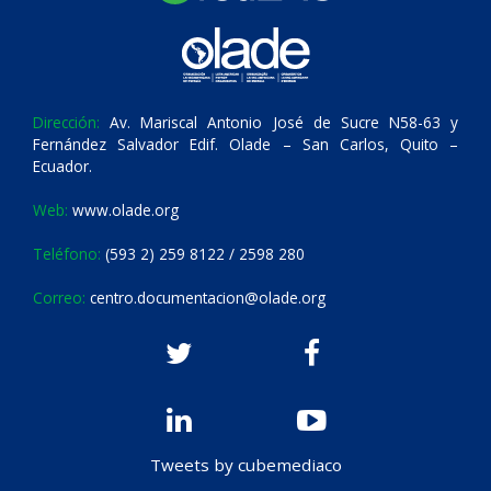
Dirección:
Av. Mariscal Antonio José de Sucre N58-63 y
Fernández Salvador Edif. Olade – San Carlos, Quito –
Ecuador.
Web:
www.olade.org
Teléfono:
(593 2) 259 8122 / 2598 280
Correo:
centro.documentacion@olade.org
Tweets by cubemediaco