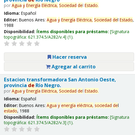
por
Agua
y
Energía
Eléctrica,
Sociedad
de
l
Estado
.
Idioma:
Español
Editor:
Buenos Aires:
Agua
y
Energía
Eléctrica,
Sociedad
de
l
Estado
,
1988
Disponibilidad:
Ítems disponibles para préstamo:
Signatura
topográfica:
621.374.5/A282/v.4
(1).
Hacer reserva
Agregar al carrito
Estacion transformadora San Antonio Oeste,
provincia
de
Río Negro.
por
Agua
y
Energía
Eléctrica,
Sociedad
de
l
Estado
.
Idioma:
Español
Editor:
Buenos Aires:
Agua
y
energía
eléctrica,
sociedad
de
l
estado
, 1988
Disponibilidad:
Ítems disponibles para préstamo:
Signatura
topográfica:
621.374.5/A282/v.3
(1).