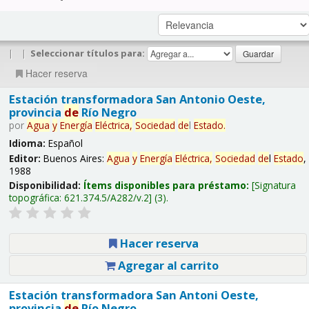
|
|
Seleccionar títulos para:
Hacer reserva
Estación transformadora San Antonio Oeste,
provincia
de
Río Negro
por
Agua
y
Energía
Eléctrica,
Sociedad
de
l
Estado
.
Idioma:
Español
Editor:
Buenos Aires:
Agua
y
Energía
Eléctrica,
Sociedad
de
l
Estado
,
1988
Disponibilidad:
Ítems disponibles para préstamo:
Signatura
topográfica:
621.374.5/A282/v.2
(3).
Hacer reserva
Agregar al carrito
Estación transformadora San Antoni Oeste,
provincia
de
Río Negro