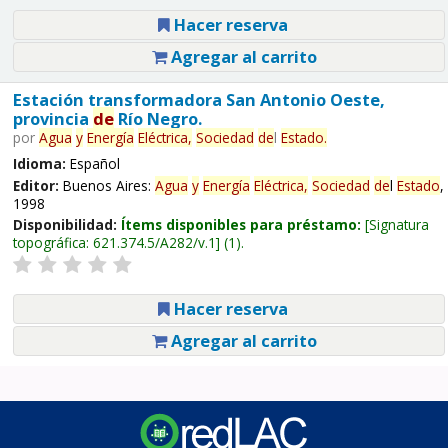
Hacer reserva
Agregar al carrito
Estación transformadora San Antonio Oeste,
provincia
de
Río Negro.
por
Agua
y
Energía
Eléctrica,
Sociedad
de
l
Estado
.
Idioma:
Español
Editor:
Buenos Aires:
Agua
y
Energía
Eléctrica,
Sociedad
de
l
Estado
,
1998
Disponibilidad:
Ítems disponibles para préstamo:
Signatura
topográfica:
621.374.5/A282/v.1
(1).
Hacer reserva
Agregar al carrito