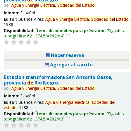
por
Agua
y
Energía
Eléctrica,
Sociedad
de
l
Estado
.
Idioma:
Español
Editor:
Buenos Aires:
Agua
y
Energía
Eléctrica,
Sociedad
de
l
Estado
,
1988
Disponibilidad:
Ítems disponibles para préstamo:
Signatura
topográfica:
621.374.5/A282/v.4
(1).
Hacer reserva
Agregar al carrito
Estacion transformadora San Antonio Oeste,
provincia
de
Río Negro.
por
Agua
y
Energía
Eléctrica,
Sociedad
de
l
Estado
.
Idioma:
Español
Editor:
Buenos Aires:
Agua
y
energía
eléctrica,
sociedad
de
l
estado
, 1988
Disponibilidad:
Ítems disponibles para préstamo:
Signatura
topográfica:
621.374.5/A282/v.3
(1).