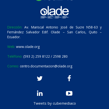
Dirección:
Av. Mariscal Antonio José de Sucre N58-63 y
Fernández Salvador Edif. Olade – San Carlos, Quito –
Ecuador.
Web:
www.olade.org
Teléfono:
(593 2) 259 8122 / 2598 280
Correo:
centro.documentacion@olade.org
Tweets by cubemediaco