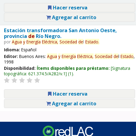
Hacer reserva
Agregar al carrito
Estación transformadora San Antonio Oeste,
provincia
de
Río Negro.
por
Agua
y
Energía
Eléctrica,
Sociedad
de
l
Estado
.
Idioma:
Español
Editor:
Buenos Aires:
Agua
y
Energía
Eléctrica,
Sociedad
de
l
Estado
,
1998
Disponibilidad:
Ítems disponibles para préstamo:
Signatura
topográfica:
621.374.5/A282/v.1
(1).
Hacer reserva
Agregar al carrito