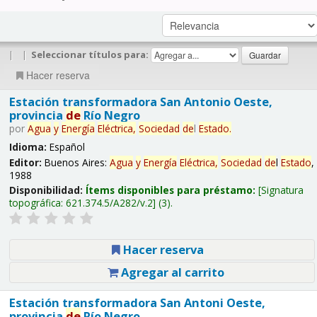
|
|
Seleccionar títulos para:
Hacer reserva
Estación transformadora San Antonio Oeste,
provincia
de
Río Negro
por
Agua
y
Energía
Eléctrica,
Sociedad
de
l
Estado
.
Idioma:
Español
Editor:
Buenos Aires:
Agua
y
Energía
Eléctrica,
Sociedad
de
l
Estado
,
1988
Disponibilidad:
Ítems disponibles para préstamo:
Signatura
topográfica:
621.374.5/A282/v.2
(3).
Hacer reserva
Agregar al carrito
Estación transformadora San Antoni Oeste,
provincia
de
Río Negro