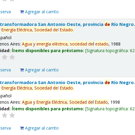
eserva
Agregar al carrito
 transformadora San Antonio Oeste, provincia
de
Río Negro
y
Energía
Eléctrica,
Sociedad
de
l
Estado
.
spañol
enos Aires:
Agua
y
energía
eléctrica,
sociedad
de
l
estado
, 1988
lidad:
Ítems disponibles para préstamo:
Signatura topográfica:
62
eserva
Agregar al carrito
 transformadora San Antonio Oeste, provincia
de
Río Negro
y
Energía
Eléctrica,
Sociedad
de
l
Estado
.
spañol
enos Aires:
Agua
y
Energía
Eléctrica,
Sociedad
de
l
Estado
, 1998
lidad:
Ítems disponibles para préstamo:
Signatura topográfica:
62
eserva
Agregar al carrito