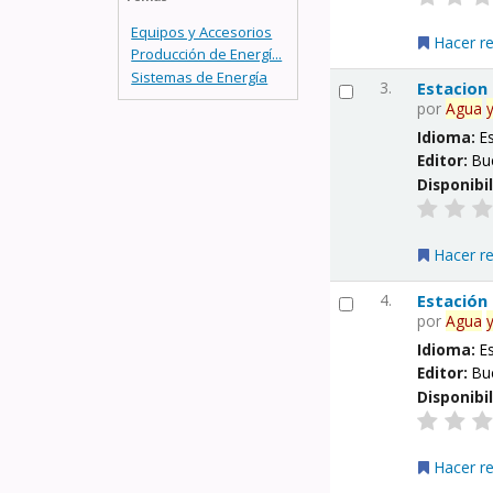
Equipos y Accesorios
Hacer r
Producción de Energí...
Sistemas de Energía
3.
Estacion
por
Agua
Idioma:
E
Editor:
Bu
Disponibi
Hacer r
4.
Estación
por
Agua
Idioma:
E
Editor:
Bu
Disponibi
Hacer r