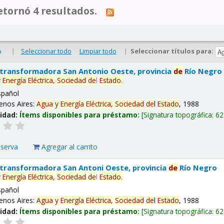
tornó 4 resultados.
|
Seleccionar todo
Limpiar todo
|
Seleccionar títulos para:
o
 transformadora San Antonio Oeste, provincia
de
Río Negro
y
Energía
Eléctrica,
Sociedad
de
l
Estado
.
spañol
enos Aires:
Agua
y
Energía
Eléctrica,
Sociedad
de
l
Estado
, 1988
lidad:
Ítems disponibles para préstamo:
Signatura topográfica:
62
eserva
Agregar al carrito
 transformadora San Antoni Oeste, provincia
de
Río Negro
y
Energía
Eléctrica,
Sociedad
de
l
Estado
.
spañol
enos Aires:
Agua
y
Energía
Eléctrica,
Sociedad
de
l
Estado
, 1988
lidad:
Ítems disponibles para préstamo:
Signatura topográfica:
62