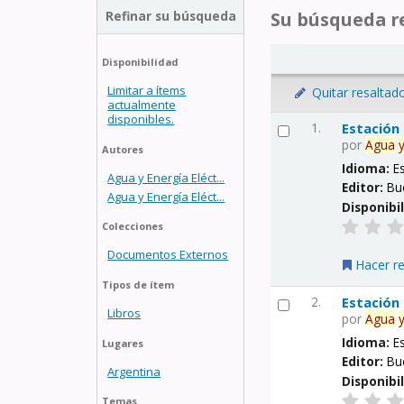
Refinar su búsqueda
Su búsqueda re
Disponibilidad
Limitar a ítems
Quitar resaltad
actualmente
disponibles.
1.
Estación
por
Agua
Autores
Idioma:
E
Agua y Energía Eléct...
Editor:
Bu
Agua y Energía Eléct...
Disponibi
Colecciones
Documentos Externos
Hacer r
Tipos de ítem
2.
Estación
Libros
por
Agua
Idioma:
E
Lugares
Editor:
Bu
Argentina
Disponibi
Temas