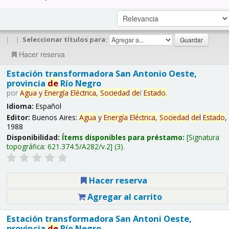
|
|
Seleccionar títulos para:
Hacer reserva
Estación transformadora San Antonio Oeste,
provincia
de
Río Negro
por
Agua
y
Energía
Eléctrica,
Sociedad
de
l
Estado
.
Idioma:
Español
Editor:
Buenos Aires:
Agua
y
Energía
Eléctrica,
Sociedad
de
l
Estado
,
1988
Disponibilidad:
Ítems disponibles para préstamo:
Signatura
topográfica:
621.374.5/A282/v.2
(3).
Hacer reserva
Agregar al carrito
Estación transformadora San Antoni Oeste,
provincia
de
Río Negro