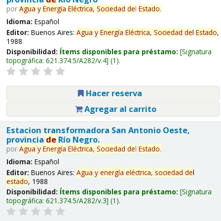
por
Agua
y
Energía
Eléctrica,
Sociedad
de
l
Estado
.
Idioma:
Español
Editor:
Buenos Aires:
Agua
y
Energía
Eléctrica,
Sociedad
de
l
Estado
,
1988
Disponibilidad:
Ítems disponibles para préstamo:
Signatura
topográfica:
621.374.5/A282/v.4
(1).
Hacer reserva
Agregar al carrito
Estacion transformadora San Antonio Oeste,
provincia
de
Río Negro.
por
Agua
y
Energía
Eléctrica,
Sociedad
de
l
Estado
.
Idioma:
Español
Editor:
Buenos Aires:
Agua
y
energía
eléctrica,
sociedad
de
l
estado
, 1988
Disponibilidad:
Ítems disponibles para préstamo:
Signatura
topográfica:
621.374.5/A282/v.3
(1).