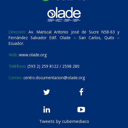
Dirección:
Av. Mariscal Antonio José de Sucre N58-63 y
Fernández Salvador Edif. Olade – San Carlos, Quito –
Ecuador.
Web:
www.olade.org
Teléfono:
(593 2) 259 8122 / 2598 280
Correo:
centro.documentacion@olade.org
Tweets by cubemediaco