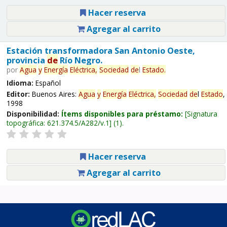
Hacer reserva
Agregar al carrito
Estación transformadora San Antonio Oeste,
provincia
de
Río Negro.
por
Agua
y
Energía
Eléctrica,
Sociedad
de
l
Estado
.
Idioma:
Español
Editor:
Buenos Aires:
Agua
y
Energía
Eléctrica,
Sociedad
de
l
Estado
,
1998
Disponibilidad:
Ítems disponibles para préstamo:
Signatura
topográfica:
621.374.5/A282/v.1
(1).
Hacer reserva
Agregar al carrito