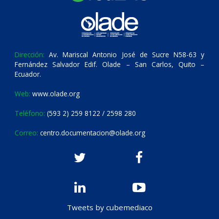
Dirección:
Av. Mariscal Antonio José de Sucre N58-63 y
Fernández Salvador Edif. Olade – San Carlos, Quito –
Ecuador.
Web:
www.olade.org
Teléfono:
(593 2) 259 8122 / 2598 280
Correo:
centro.documentacion@olade.org
Tweets by cubemediaco