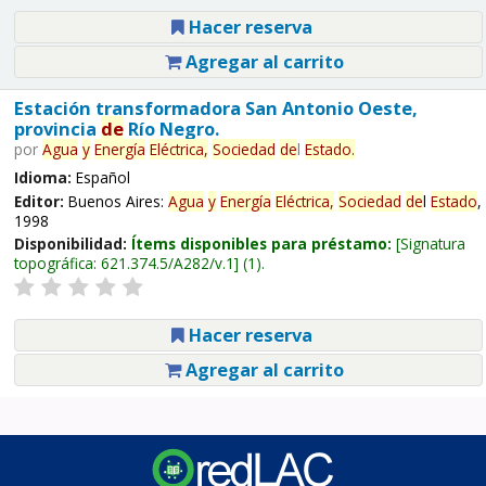
Hacer reserva
Agregar al carrito
Estación transformadora San Antonio Oeste,
provincia
de
Río Negro.
por
Agua
y
Energía
Eléctrica,
Sociedad
de
l
Estado
.
Idioma:
Español
Editor:
Buenos Aires:
Agua
y
Energía
Eléctrica,
Sociedad
de
l
Estado
,
1998
Disponibilidad:
Ítems disponibles para préstamo:
Signatura
topográfica:
621.374.5/A282/v.1
(1).
Hacer reserva
Agregar al carrito