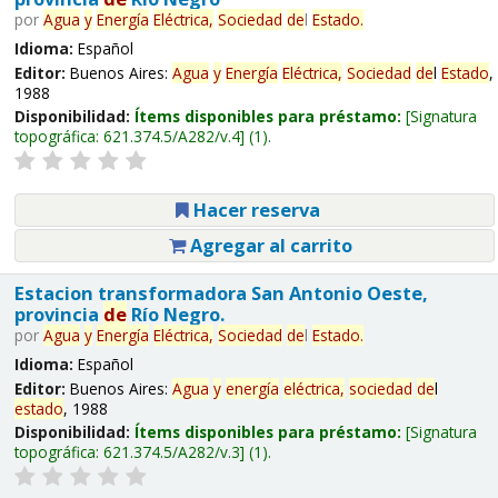
por
Agua
y
Energía
Eléctrica,
Sociedad
de
l
Estado
.
Idioma:
Español
Editor:
Buenos Aires:
Agua
y
Energía
Eléctrica,
Sociedad
de
l
Estado
,
1988
Disponibilidad:
Ítems disponibles para préstamo:
Signatura
topográfica:
621.374.5/A282/v.4
(1).
Hacer reserva
Agregar al carrito
Estacion transformadora San Antonio Oeste,
provincia
de
Río Negro.
por
Agua
y
Energía
Eléctrica,
Sociedad
de
l
Estado
.
Idioma:
Español
Editor:
Buenos Aires:
Agua
y
energía
eléctrica,
sociedad
de
l
estado
, 1988
Disponibilidad:
Ítems disponibles para préstamo:
Signatura
topográfica:
621.374.5/A282/v.3
(1).