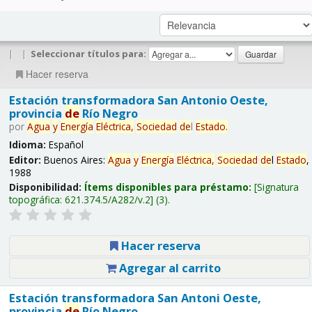
|
|
Seleccionar títulos para:
Hacer reserva
Estación transformadora San Antonio Oeste,
provincia
de
Río Negro
por
Agua
y
Energía
Eléctrica,
Sociedad
de
l
Estado
.
Idioma:
Español
Editor:
Buenos Aires:
Agua
y
Energía
Eléctrica,
Sociedad
de
l
Estado
,
1988
Disponibilidad:
Ítems disponibles para préstamo:
Signatura
topográfica:
621.374.5/A282/v.2
(3).
Hacer reserva
Agregar al carrito
Estación transformadora San Antoni Oeste,
provincia
de
Río Negro