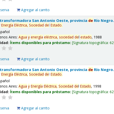
eserva
Agregar al carrito
 transformadora San Antonio Oeste, provincia
de
Río Negro
y
Energía
Eléctrica,
Sociedad
de
l
Estado
.
spañol
enos Aires:
Agua
y
energía
eléctrica,
sociedad
de
l
estado
, 1988
lidad:
Ítems disponibles para préstamo:
Signatura topográfica:
62
eserva
Agregar al carrito
 transformadora San Antonio Oeste, provincia
de
Río Negro
y
Energía
Eléctrica,
Sociedad
de
l
Estado
.
spañol
enos Aires:
Agua
y
Energía
Eléctrica,
Sociedad
de
l
Estado
, 1998
lidad:
Ítems disponibles para préstamo:
Signatura topográfica:
62
eserva
Agregar al carrito