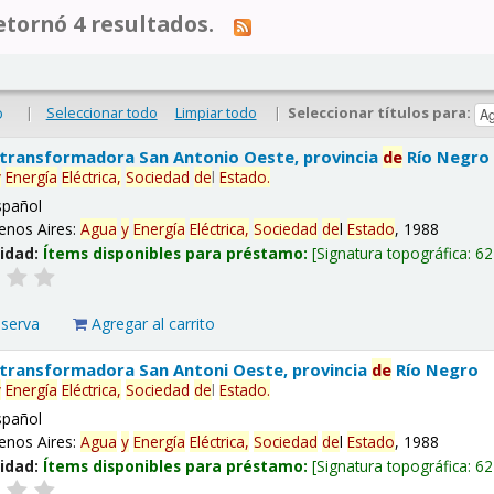
tornó 4 resultados.
|
Seleccionar todo
Limpiar todo
|
Seleccionar títulos para:
o
 transformadora San Antonio Oeste, provincia
de
Río Negro
y
Energía
Eléctrica,
Sociedad
de
l
Estado
.
spañol
enos Aires:
Agua
y
Energía
Eléctrica,
Sociedad
de
l
Estado
, 1988
lidad:
Ítems disponibles para préstamo:
Signatura topográfica:
62
eserva
Agregar al carrito
 transformadora San Antoni Oeste, provincia
de
Río Negro
y
Energía
Eléctrica,
Sociedad
de
l
Estado
.
spañol
enos Aires:
Agua
y
Energía
Eléctrica,
Sociedad
de
l
Estado
, 1988
lidad:
Ítems disponibles para préstamo:
Signatura topográfica:
62