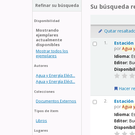
Refinar su búsqueda
Su búsqueda re
Disponibilidad
Mostrando
Quitar resaltad
ejemplares
actualmente
1.
Estación
disponibles
por
Agua
Mostrar todos los
ejemplares
Idioma:
E
Editor:
Bu
Autores
Disponibi
Agua y Energía Eléct...
Agua y Energía Eléct...
Hacer r
Colecciones
2.
Estación
Documentos Externos
por
Agua
Tipos de ítem
Idioma:
E
Libros
Editor:
Bu
Disponibi
Lugares