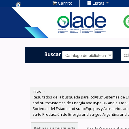
Carrito
Listas
Centro de
Documentación
OLADE -
Buscar
Inicio
›
Resultados de la búsqueda para 'ccl=su:"Sistemas de E
and su-to:Sistemas de Energía and itype:BK and su-to:Si
Sociedad del Estado and su-to:Equipos y Accesorios and 
su-to:Producción de Energía and su-geo:Argentina and c
Refinar su búsqueda