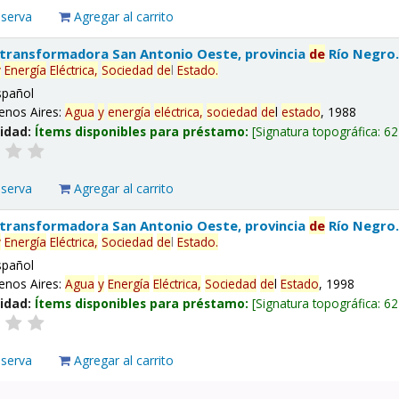
eserva
Agregar al carrito
 transformadora San Antonio Oeste, provincia
de
Río Negro
y
Energía
Eléctrica,
Sociedad
de
l
Estado
.
spañol
enos Aires:
Agua
y
energía
eléctrica,
sociedad
de
l
estado
, 1988
lidad:
Ítems disponibles para préstamo:
Signatura topográfica:
62
eserva
Agregar al carrito
 transformadora San Antonio Oeste, provincia
de
Río Negro
y
Energía
Eléctrica,
Sociedad
de
l
Estado
.
spañol
enos Aires:
Agua
y
Energía
Eléctrica,
Sociedad
de
l
Estado
, 1998
lidad:
Ítems disponibles para préstamo:
Signatura topográfica:
62
eserva
Agregar al carrito