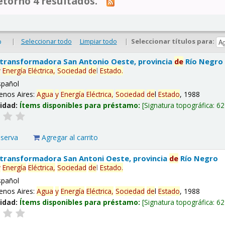
tornó 4 resultados.
|
Seleccionar todo
Limpiar todo
|
Seleccionar títulos para:
o
 transformadora San Antonio Oeste, provincia
de
Río Negro
y
Energía
Eléctrica,
Sociedad
de
l
Estado
.
spañol
enos Aires:
Agua
y
Energía
Eléctrica,
Sociedad
de
l
Estado
, 1988
lidad:
Ítems disponibles para préstamo:
Signatura topográfica:
62
eserva
Agregar al carrito
 transformadora San Antoni Oeste, provincia
de
Río Negro
y
Energía
Eléctrica,
Sociedad
de
l
Estado
.
spañol
enos Aires:
Agua
y
Energía
Eléctrica,
Sociedad
de
l
Estado
, 1988
lidad:
Ítems disponibles para préstamo:
Signatura topográfica:
62