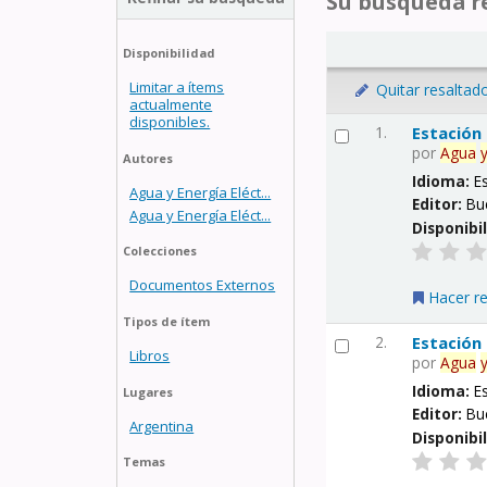
Su búsqueda re
Disponibilidad
Limitar a ítems
Quitar resaltad
actualmente
disponibles.
1.
Estación
por
Agua
Autores
Idioma:
E
Agua y Energía Eléct...
Editor:
Bu
Agua y Energía Eléct...
Disponibi
Colecciones
Documentos Externos
Hacer r
Tipos de ítem
2.
Estación
Libros
por
Agua
Idioma:
E
Lugares
Editor:
Bu
Argentina
Disponibi
Temas