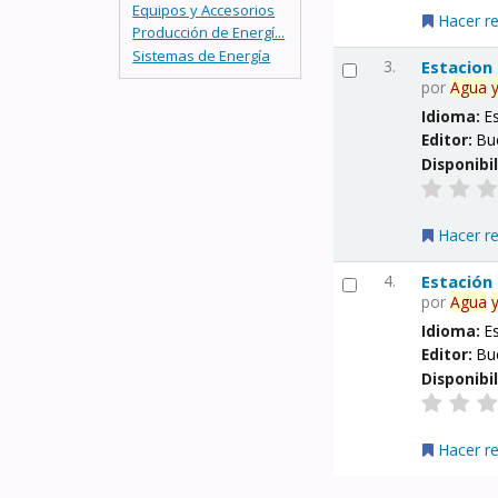
Equipos y Accesorios
Hacer r
Producción de Energí...
Sistemas de Energía
3.
Estacion
por
Agua
Idioma:
E
Editor:
Bu
Disponibi
Hacer r
4.
Estación
por
Agua
Idioma:
E
Editor:
Bu
Disponibi
Hacer r