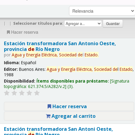
|
|
Seleccionar títulos para:
Hacer reserva
Estación transformadora San Antonio Oeste,
provincia
de
Río Negro
por
Agua
y
Energía
Eléctrica,
Sociedad
de
l
Estado
.
Idioma:
Español
Editor:
Buenos Aires:
Agua
y
Energía
Eléctrica,
Sociedad
de
l
Estado
,
1988
Disponibilidad:
Ítems disponibles para préstamo:
Signatura
topográfica:
621.374.5/A282/v.2
(3).
Hacer reserva
Agregar al carrito
Estación transformadora San Antoni Oeste,
provincia
de
Río Negro