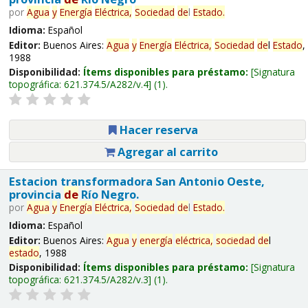
por
Agua
y
Energía
Eléctrica,
Sociedad
de
l
Estado
.
Idioma:
Español
Editor:
Buenos Aires:
Agua
y
Energía
Eléctrica,
Sociedad
de
l
Estado
,
1988
Disponibilidad:
Ítems disponibles para préstamo:
Signatura
topográfica:
621.374.5/A282/v.4
(1).
Hacer reserva
Agregar al carrito
Estacion transformadora San Antonio Oeste,
provincia
de
Río Negro.
por
Agua
y
Energía
Eléctrica,
Sociedad
de
l
Estado
.
Idioma:
Español
Editor:
Buenos Aires:
Agua
y
energía
eléctrica,
sociedad
de
l
estado
, 1988
Disponibilidad:
Ítems disponibles para préstamo:
Signatura
topográfica:
621.374.5/A282/v.3
(1).