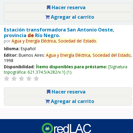
Hacer reserva
Agregar al carrito
Estación transformadora San Antonio Oeste,
provincia
de
Río Negro.
por
Agua
y
Energía
Eléctrica,
Sociedad
de
l
Estado
.
Idioma:
Español
Editor:
Buenos Aires:
Agua
y
Energía
Eléctrica,
Sociedad
de
l
Estado
,
1998
Disponibilidad:
Ítems disponibles para préstamo:
Signatura
topográfica:
621.374.5/A282/v.1
(1).
Hacer reserva
Agregar al carrito