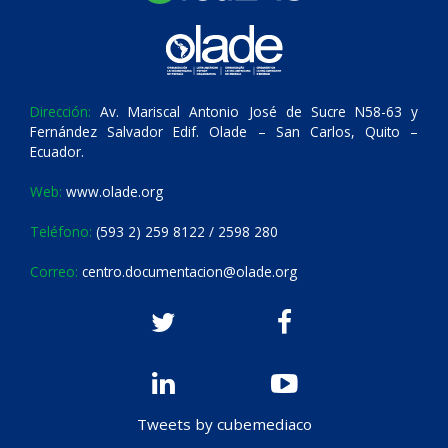
Dirección:
Av. Mariscal Antonio José de Sucre N58-63 y
Fernández Salvador Edif. Olade – San Carlos, Quito –
Ecuador.
Web:
www.olade.org
Teléfono:
(593 2) 259 8122 / 2598 280
Correo:
centro.documentacion@olade.org
Tweets by cubemediaco