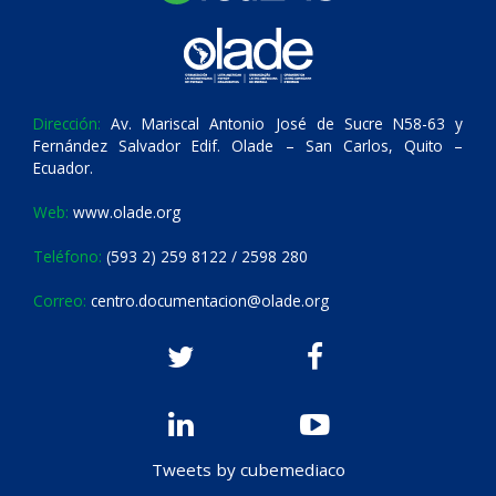
Dirección:
Av. Mariscal Antonio José de Sucre N58-63 y
Fernández Salvador Edif. Olade – San Carlos, Quito –
Ecuador.
Web:
www.olade.org
Teléfono:
(593 2) 259 8122 / 2598 280
Correo:
centro.documentacion@olade.org
Tweets by cubemediaco