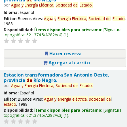
por
Agua
y
Energía
Eléctrica,
Sociedad
de
l
Estado
.
Idioma:
Español
Editor:
Buenos Aires:
Agua
y
Energía
Eléctrica,
Sociedad
de
l
Estado
,
1988
Disponibilidad:
Ítems disponibles para préstamo:
Signatura
topográfica:
621.374.5/A282/v.4
(1).
Hacer reserva
Agregar al carrito
Estacion transformadora San Antonio Oeste,
provincia
de
Río Negro.
por
Agua
y
Energía
Eléctrica,
Sociedad
de
l
Estado
.
Idioma:
Español
Editor:
Buenos Aires:
Agua
y
energía
eléctrica,
sociedad
de
l
estado
, 1988
Disponibilidad:
Ítems disponibles para préstamo:
Signatura
topográfica:
621.374.5/A282/v.3
(1).