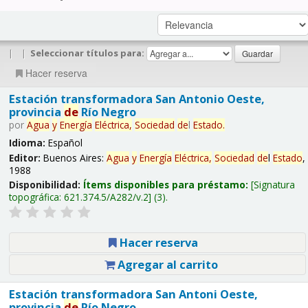
|
|
Seleccionar títulos para:
Hacer reserva
Estación transformadora San Antonio Oeste,
provincia
de
Río Negro
por
Agua
y
Energía
Eléctrica,
Sociedad
de
l
Estado
.
Idioma:
Español
Editor:
Buenos Aires:
Agua
y
Energía
Eléctrica,
Sociedad
de
l
Estado
,
1988
Disponibilidad:
Ítems disponibles para préstamo:
Signatura
topográfica:
621.374.5/A282/v.2
(3).
Hacer reserva
Agregar al carrito
Estación transformadora San Antoni Oeste,
provincia
de
Río Negro