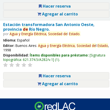
Hacer reserva
Agregar al carrito
Estación transformadora San Antonio Oeste,
provincia
de
Río Negro.
por
Agua
y
Energía
Eléctrica,
Sociedad
de
l
Estado
.
Idioma:
Español
Editor:
Buenos Aires:
Agua
y
Energía
Eléctrica,
Sociedad
de
l
Estado
,
1998
Disponibilidad:
Ítems disponibles para préstamo:
Signatura
topográfica:
621.374.5/A282/v.1
(1).
Hacer reserva
Agregar al carrito