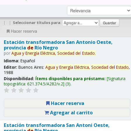
|
|
Seleccionar títulos para:
Hacer reserva
Estación transformadora San Antonio Oeste,
provincia
de
Río Negro
por
Agua
y
Energía
Eléctrica,
Sociedad
de
l
Estado
.
Idioma:
Español
Editor:
Buenos Aires:
Agua
y
Energía
Eléctrica,
Sociedad
de
l
Estado
,
1988
Disponibilidad:
Ítems disponibles para préstamo:
Signatura
topográfica:
621.374.5/A282/v.2
(3).
Hacer reserva
Agregar al carrito
Estación transformadora San Antoni Oeste,
provincia
de
Río Negro