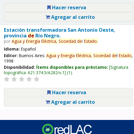
Hacer reserva
Agregar al carrito
Estación transformadora San Antonio Oeste,
provincia
de
Río Negro.
por
Agua
y
Energía
Eléctrica,
Sociedad
de
l
Estado
.
Idioma:
Español
Editor:
Buenos Aires:
Agua
y
Energía
Eléctrica,
Sociedad
de
l
Estado
,
1998
Disponibilidad:
Ítems disponibles para préstamo:
Signatura
topográfica:
621.374.5/A282/v.1
(1).
Hacer reserva
Agregar al carrito