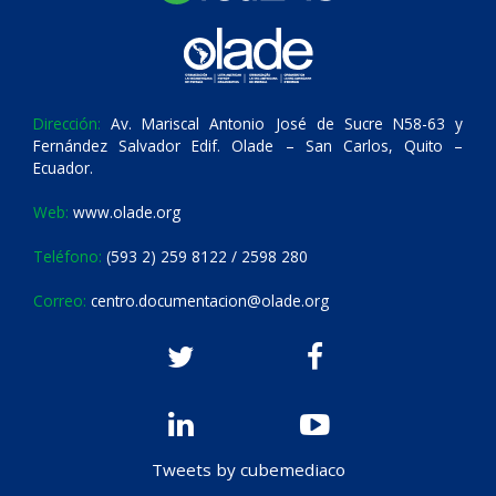
Dirección:
Av. Mariscal Antonio José de Sucre N58-63 y
Fernández Salvador Edif. Olade – San Carlos, Quito –
Ecuador.
Web:
www.olade.org
Teléfono:
(593 2) 259 8122 / 2598 280
Correo:
centro.documentacion@olade.org
Tweets by cubemediaco