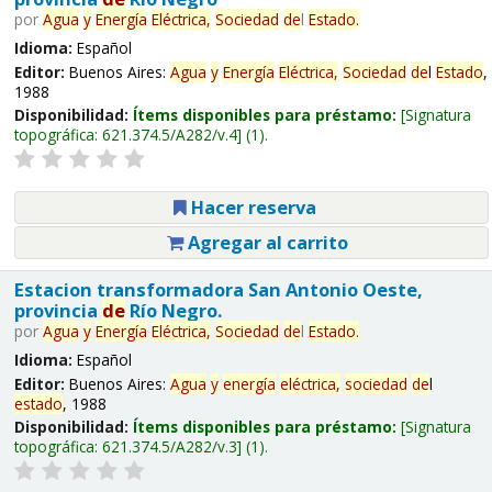
por
Agua
y
Energía
Eléctrica,
Sociedad
de
l
Estado
.
Idioma:
Español
Editor:
Buenos Aires:
Agua
y
Energía
Eléctrica,
Sociedad
de
l
Estado
,
1988
Disponibilidad:
Ítems disponibles para préstamo:
Signatura
topográfica:
621.374.5/A282/v.4
(1).
Hacer reserva
Agregar al carrito
Estacion transformadora San Antonio Oeste,
provincia
de
Río Negro.
por
Agua
y
Energía
Eléctrica,
Sociedad
de
l
Estado
.
Idioma:
Español
Editor:
Buenos Aires:
Agua
y
energía
eléctrica,
sociedad
de
l
estado
, 1988
Disponibilidad:
Ítems disponibles para préstamo:
Signatura
topográfica:
621.374.5/A282/v.3
(1).