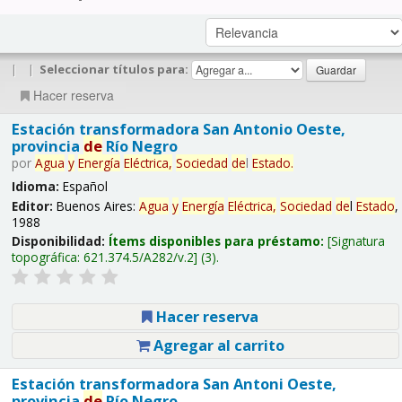
|
|
Seleccionar títulos para:
Hacer reserva
Estación transformadora San Antonio Oeste,
provincia
de
Río Negro
por
Agua
y
Energía
Eléctrica,
Sociedad
de
l
Estado
.
Idioma:
Español
Editor:
Buenos Aires:
Agua
y
Energía
Eléctrica,
Sociedad
de
l
Estado
,
1988
Disponibilidad:
Ítems disponibles para préstamo:
Signatura
topográfica:
621.374.5/A282/v.2
(3).
Hacer reserva
Agregar al carrito
Estación transformadora San Antoni Oeste,
provincia
de
Río Negro