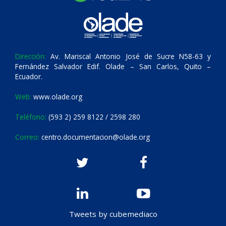
Dirección:
Av. Mariscal Antonio José de Sucre N58-63 y
Fernández Salvador Edif. Olade – San Carlos, Quito –
Ecuador.
Web:
www.olade.org
Teléfono:
(593 2) 259 8122 / 2598 280
Correo:
centro.documentacion@olade.org
Tweets by cubemediaco