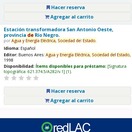
Hacer reserva
Agregar al carrito
Estación transformadora San Antonio Oeste,
provincia
de
Río Negro.
por
Agua
y
Energía
Eléctrica,
Sociedad
de
l
Estado
.
Idioma:
Español
Editor:
Buenos Aires:
Agua
y
Energía
Eléctrica,
Sociedad
de
l
Estado
,
1998
Disponibilidad:
Ítems disponibles para préstamo:
Signatura
topográfica:
621.374.5/A282/v.1
(1).
Hacer reserva
Agregar al carrito