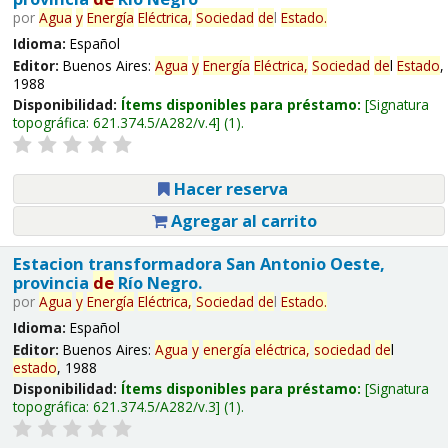
por
Agua
y
Energía
Eléctrica,
Sociedad
de
l
Estado
.
Idioma:
Español
Editor:
Buenos Aires:
Agua
y
Energía
Eléctrica,
Sociedad
de
l
Estado
,
1988
Disponibilidad:
Ítems disponibles para préstamo:
Signatura
topográfica:
621.374.5/A282/v.4
(1).
Hacer reserva
Agregar al carrito
Estacion transformadora San Antonio Oeste,
provincia
de
Río Negro.
por
Agua
y
Energía
Eléctrica,
Sociedad
de
l
Estado
.
Idioma:
Español
Editor:
Buenos Aires:
Agua
y
energía
eléctrica,
sociedad
de
l
estado
, 1988
Disponibilidad:
Ítems disponibles para préstamo:
Signatura
topográfica:
621.374.5/A282/v.3
(1).