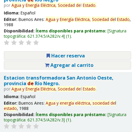
por
Agua
y
Energía
Eléctrica,
Sociedad
de
l
Estado
.
Idioma:
Español
Editor:
Buenos Aires:
Agua
y
Energía
Eléctrica,
Sociedad
de
l
Estado
,
1988
Disponibilidad:
Ítems disponibles para préstamo:
Signatura
topográfica:
621.374.5/A282/v.4
(1).
Hacer reserva
Agregar al carrito
Estacion transformadora San Antonio Oeste,
provincia
de
Río Negro.
por
Agua
y
Energía
Eléctrica,
Sociedad
de
l
Estado
.
Idioma:
Español
Editor:
Buenos Aires:
Agua
y
energía
eléctrica,
sociedad
de
l
estado
, 1988
Disponibilidad:
Ítems disponibles para préstamo:
Signatura
topográfica:
621.374.5/A282/v.3
(1).