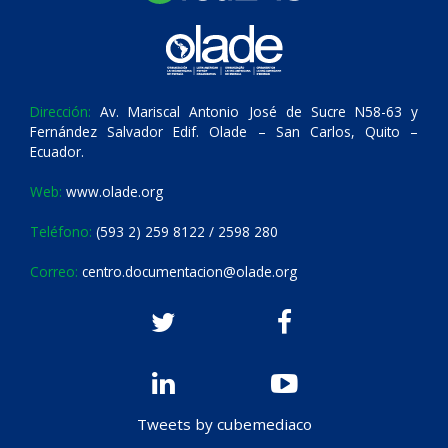
Dirección:
Av. Mariscal Antonio José de Sucre N58-63 y
Fernández Salvador Edif. Olade – San Carlos, Quito –
Ecuador.
Web:
www.olade.org
Teléfono:
(593 2) 259 8122 / 2598 280
Correo:
centro.documentacion@olade.org
Tweets by cubemediaco