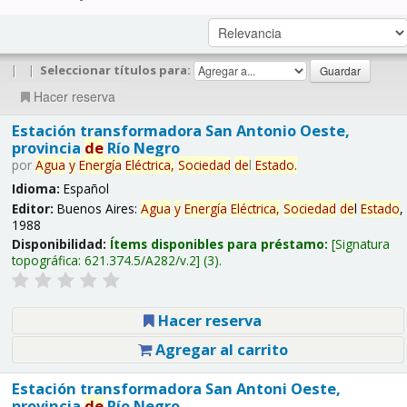
|
|
Seleccionar títulos para:
Hacer reserva
Estación transformadora San Antonio Oeste,
provincia
de
Río Negro
por
Agua
y
Energía
Eléctrica,
Sociedad
de
l
Estado
.
Idioma:
Español
Editor:
Buenos Aires:
Agua
y
Energía
Eléctrica,
Sociedad
de
l
Estado
,
1988
Disponibilidad:
Ítems disponibles para préstamo:
Signatura
topográfica:
621.374.5/A282/v.2
(3).
Hacer reserva
Agregar al carrito
Estación transformadora San Antoni Oeste,
provincia
de
Río Negro