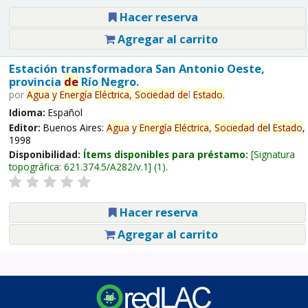
Hacer reserva
Agregar al carrito
Estación transformadora San Antonio Oeste,
provincia
de
Río Negro.
por
Agua
y
Energía
Eléctrica,
Sociedad
de
l
Estado
.
Idioma:
Español
Editor:
Buenos Aires:
Agua
y
Energía
Eléctrica,
Sociedad
de
l
Estado
,
1998
Disponibilidad:
Ítems disponibles para préstamo:
Signatura
topográfica:
621.374.5/A282/v.1
(1).
Hacer reserva
Agregar al carrito