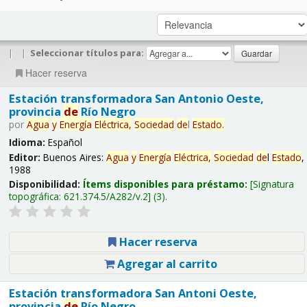
|
|
Seleccionar títulos para:
Hacer reserva
Estación transformadora San Antonio Oeste,
provincia
de
Río Negro
por
Agua
y
Energía
Eléctrica,
Sociedad
de
l
Estado
.
Idioma:
Español
Editor:
Buenos Aires:
Agua
y
Energía
Eléctrica,
Sociedad
de
l
Estado
,
1988
Disponibilidad:
Ítems disponibles para préstamo:
Signatura
topográfica:
621.374.5/A282/v.2
(3).
Hacer reserva
Agregar al carrito
Estación transformadora San Antoni Oeste,
provincia
de
Río Negro