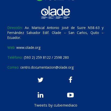
Dirección:
Av. Mariscal Antonio José de Sucre N58-63 y
Fernández Salvador Edif. Olade – San Carlos, Quito –
Ecuador.
Web:
www.olade.org
Teléfono:
(593 2) 259 8122 / 2598 280
Correo:
centro.documentacion@olade.org
Tweets by cubemediaco