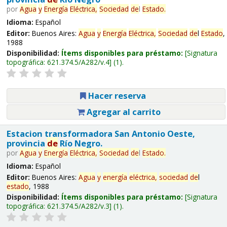
por
Agua
y
Energía
Eléctrica,
Sociedad
de
l
Estado
.
Idioma:
Español
Editor:
Buenos Aires:
Agua
y
Energía
Eléctrica,
Sociedad
de
l
Estado
,
1988
Disponibilidad:
Ítems disponibles para préstamo:
Signatura
topográfica:
621.374.5/A282/v.4
(1).
Hacer reserva
Agregar al carrito
Estacion transformadora San Antonio Oeste,
provincia
de
Río Negro.
por
Agua
y
Energía
Eléctrica,
Sociedad
de
l
Estado
.
Idioma:
Español
Editor:
Buenos Aires:
Agua
y
energía
eléctrica,
sociedad
de
l
estado
, 1988
Disponibilidad:
Ítems disponibles para préstamo:
Signatura
topográfica:
621.374.5/A282/v.3
(1).