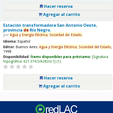
Hacer reserva
Agregar al carrito
Estación transformadora San Antonio Oeste,
provincia
de
Río Negro.
por
Agua
y
Energía
Eléctrica,
Sociedad
de
l
Estado
.
Idioma:
Español
Editor:
Buenos Aires:
Agua
y
Energía
Eléctrica,
Sociedad
de
l
Estado
,
1998
Disponibilidad:
Ítems disponibles para préstamo:
Signatura
topográfica:
621.374.5/A282/v.1
(1).
Hacer reserva
Agregar al carrito