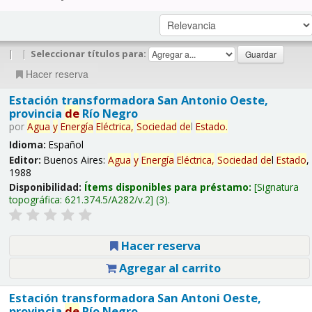
|
|
Seleccionar títulos para:
Hacer reserva
Estación transformadora San Antonio Oeste,
provincia
de
Río Negro
por
Agua
y
Energía
Eléctrica,
Sociedad
de
l
Estado
.
Idioma:
Español
Editor:
Buenos Aires:
Agua
y
Energía
Eléctrica,
Sociedad
de
l
Estado
,
1988
Disponibilidad:
Ítems disponibles para préstamo:
Signatura
topográfica:
621.374.5/A282/v.2
(3).
Hacer reserva
Agregar al carrito
Estación transformadora San Antoni Oeste,
provincia
de
Río Negro