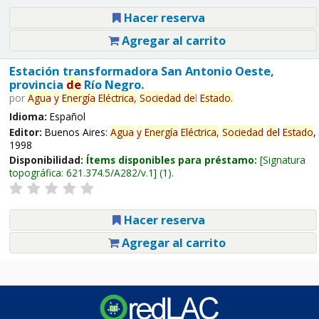
Hacer reserva
Agregar al carrito
Estación transformadora San Antonio Oeste,
provincia
de
Río Negro.
por
Agua
y
Energía
Eléctrica,
Sociedad
de
l
Estado
.
Idioma:
Español
Editor:
Buenos Aires:
Agua
y
Energía
Eléctrica,
Sociedad
de
l
Estado
,
1998
Disponibilidad:
Ítems disponibles para préstamo:
Signatura
topográfica:
621.374.5/A282/v.1
(1).
Hacer reserva
Agregar al carrito