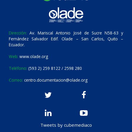
Dirección:
Av. Mariscal Antonio José de Sucre N58-63 y
Fernández Salvador Edif. Olade – San Carlos, Quito –
Ecuador.
Web:
www.olade.org
Teléfono:
(593 2) 259 8122 / 2598 280
Correo:
centro.documentacion@olade.org
Tweets by cubemediaco