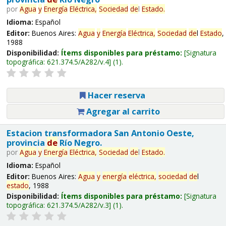
por
Agua
y
Energía
Eléctrica,
Sociedad
de
l
Estado
.
Idioma:
Español
Editor:
Buenos Aires:
Agua
y
Energía
Eléctrica,
Sociedad
de
l
Estado
,
1988
Disponibilidad:
Ítems disponibles para préstamo:
Signatura
topográfica:
621.374.5/A282/v.4
(1).
Hacer reserva
Agregar al carrito
Estacion transformadora San Antonio Oeste,
provincia
de
Río Negro.
por
Agua
y
Energía
Eléctrica,
Sociedad
de
l
Estado
.
Idioma:
Español
Editor:
Buenos Aires:
Agua
y
energía
eléctrica,
sociedad
de
l
estado
, 1988
Disponibilidad:
Ítems disponibles para préstamo:
Signatura
topográfica:
621.374.5/A282/v.3
(1).