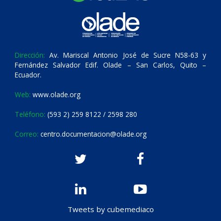
Dirección:
Av. Mariscal Antonio José de Sucre N58-63 y
Fernández Salvador Edif. Olade – San Carlos, Quito –
Ecuador.
Web:
www.olade.org
Teléfono:
(593 2) 259 8122 / 2598 280
Correo:
centro.documentacion@olade.org
Tweets by cubemediaco