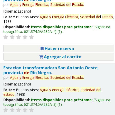
por
Agua
y
Energía
Eléctrica,
Sociedad
de
l
Estado
.
Idioma:
Español
Editor:
Buenos Aires:
Agua
y
Energía
Eléctrica,
Sociedad
de
l
Estado
,
1988
Disponibilidad:
Ítems disponibles para préstamo:
Signatura
topográfica:
621.374.5/A282/v.4
(1).
Hacer reserva
Agregar al carrito
Estacion transformadora San Antonio Oeste,
provincia
de
Río Negro.
por
Agua
y
Energía
Eléctrica,
Sociedad
de
l
Estado
.
Idioma:
Español
Editor:
Buenos Aires:
Agua
y
energía
eléctrica,
sociedad
de
l
estado
, 1988
Disponibilidad:
Ítems disponibles para préstamo:
Signatura
topográfica:
621.374.5/A282/v.3
(1).