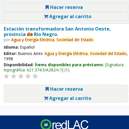
Hacer reserva
Agregar al carrito
Estación transformadora San Antonio Oeste,
provincia
de
Río Negro.
por
Agua
y
Energía
Eléctrica,
Sociedad
de
l
Estado
.
Idioma:
Español
Editor:
Buenos Aires:
Agua
y
Energía
Eléctrica,
Sociedad
de
l
Estado
,
1998
Disponibilidad:
Ítems disponibles para préstamo:
Signatura
topográfica:
621.374.5/A282/v.1
(1).
Hacer reserva
Agregar al carrito