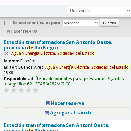
|
|
Seleccionar títulos para:
Hacer reserva
Estación transformadora San Antonio Oeste,
provincia
de
Río Negro
por
Agua
y
Energía
Eléctrica,
Sociedad
de
l
Estado
.
Idioma:
Español
Editor:
Buenos Aires:
Agua
y
Energía
Eléctrica,
Sociedad
de
l
Estado
,
1988
Disponibilidad:
Ítems disponibles para préstamo:
Signatura
topográfica:
621.374.5/A282/v.2
(3).
Hacer reserva
Agregar al carrito
Estación transformadora San Antoni Oeste,
provincia
de
Río Negro