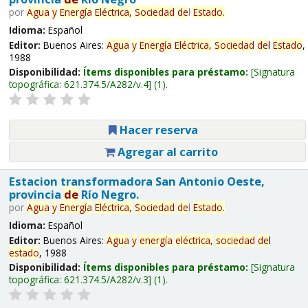
por
Agua
y
Energía
Eléctrica,
Sociedad
de
l
Estado
.
Idioma:
Español
Editor:
Buenos Aires:
Agua
y
Energía
Eléctrica,
Sociedad
de
l
Estado
,
1988
Disponibilidad:
Ítems disponibles para préstamo:
Signatura
topográfica:
621.374.5/A282/v.4
(1).
Hacer reserva
Agregar al carrito
Estacion transformadora San Antonio Oeste,
provincia
de
Río Negro.
por
Agua
y
Energía
Eléctrica,
Sociedad
de
l
Estado
.
Idioma:
Español
Editor:
Buenos Aires:
Agua
y
energía
eléctrica,
sociedad
de
l
estado
, 1988
Disponibilidad:
Ítems disponibles para préstamo:
Signatura
topográfica:
621.374.5/A282/v.3
(1).