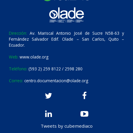
Dirección:
Av. Mariscal Antonio José de Sucre N58-63 y
Fernández Salvador Edif. Olade – San Carlos, Quito –
Ecuador.
Web:
www.olade.org
Teléfono:
(593 2) 259 8122 / 2598 280
Correo:
centro.documentacion@olade.org
Tweets by cubemediaco