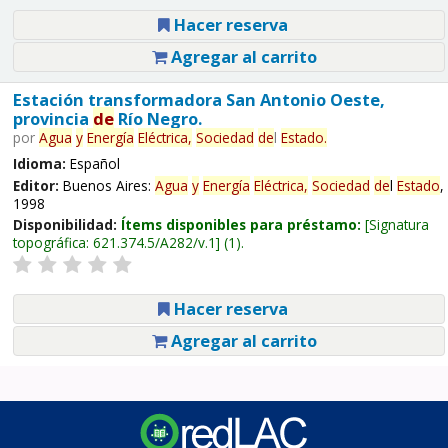
Hacer reserva
Agregar al carrito
Estación transformadora San Antonio Oeste,
provincia
de
Río Negro.
por
Agua
y
Energía
Eléctrica,
Sociedad
de
l
Estado
.
Idioma:
Español
Editor:
Buenos Aires:
Agua
y
Energía
Eléctrica,
Sociedad
de
l
Estado
,
1998
Disponibilidad:
Ítems disponibles para préstamo:
Signatura
topográfica:
621.374.5/A282/v.1
(1).
Hacer reserva
Agregar al carrito