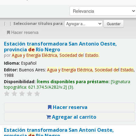
|
|
Seleccionar títulos para:
Hacer reserva
Estación transformadora San Antonio Oeste,
provincia
de
Río Negro
por
Agua
y
Energía
Eléctrica,
Sociedad
de
l
Estado
.
Idioma:
Español
Editor:
Buenos Aires:
Agua
y
Energía
Eléctrica,
Sociedad
de
l
Estado
,
1988
Disponibilidad:
Ítems disponibles para préstamo:
Signatura
topográfica:
621.374.5/A282/v.2
(3).
Hacer reserva
Agregar al carrito
Estación transformadora San Antoni Oeste,
provincia
de
Río Negro