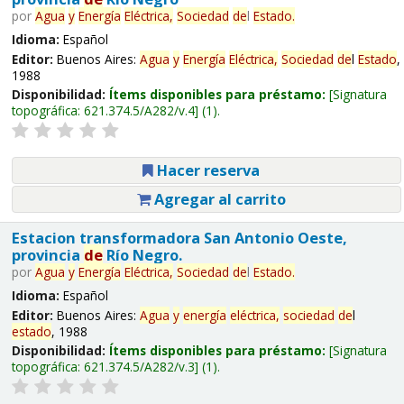
por
Agua
y
Energía
Eléctrica,
Sociedad
de
l
Estado
.
Idioma:
Español
Editor:
Buenos Aires:
Agua
y
Energía
Eléctrica,
Sociedad
de
l
Estado
,
1988
Disponibilidad:
Ítems disponibles para préstamo:
Signatura
topográfica:
621.374.5/A282/v.4
(1).
Hacer reserva
Agregar al carrito
Estacion transformadora San Antonio Oeste,
provincia
de
Río Negro.
por
Agua
y
Energía
Eléctrica,
Sociedad
de
l
Estado
.
Idioma:
Español
Editor:
Buenos Aires:
Agua
y
energía
eléctrica,
sociedad
de
l
estado
, 1988
Disponibilidad:
Ítems disponibles para préstamo:
Signatura
topográfica:
621.374.5/A282/v.3
(1).