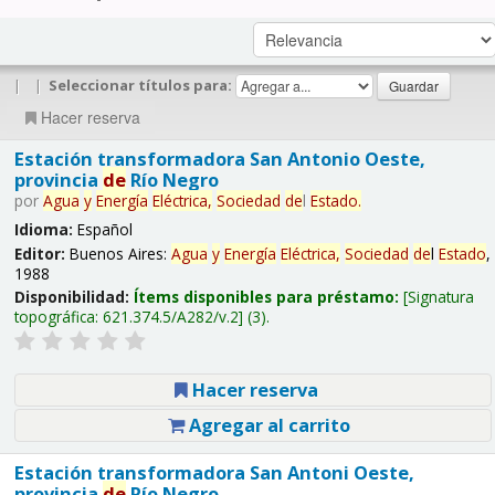
|
|
Seleccionar títulos para:
Hacer reserva
Estación transformadora San Antonio Oeste,
provincia
de
Río Negro
por
Agua
y
Energía
Eléctrica,
Sociedad
de
l
Estado
.
Idioma:
Español
Editor:
Buenos Aires:
Agua
y
Energía
Eléctrica,
Sociedad
de
l
Estado
,
1988
Disponibilidad:
Ítems disponibles para préstamo:
Signatura
topográfica:
621.374.5/A282/v.2
(3).
Hacer reserva
Agregar al carrito
Estación transformadora San Antoni Oeste,
provincia
de
Río Negro