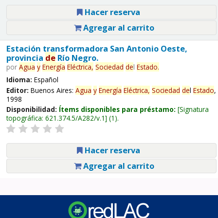
Hacer reserva
Agregar al carrito
Estación transformadora San Antonio Oeste,
provincia
de
Río Negro.
por
Agua
y
Energía
Eléctrica,
Sociedad
de
l
Estado
.
Idioma:
Español
Editor:
Buenos Aires:
Agua
y
Energía
Eléctrica,
Sociedad
de
l
Estado
,
1998
Disponibilidad:
Ítems disponibles para préstamo:
Signatura
topográfica:
621.374.5/A282/v.1
(1).
Hacer reserva
Agregar al carrito