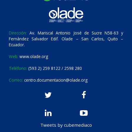
Dirección:
Av. Mariscal Antonio José de Sucre N58-63 y
Fernández Salvador Edif. Olade – San Carlos, Quito –
Ecuador.
Web:
www.olade.org
Teléfono:
(593 2) 259 8122 / 2598 280
Correo:
centro.documentacion@olade.org
Tweets by cubemediaco