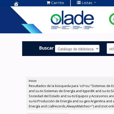
Carrito
Listas
Centro de
Documentación
OLADE -
Buscar
Inicio
›
Resultados de la búsqueda para 'ccl=su:"Sistemas de E
and su-to:Sistemas de Energía and itype:BK and su-to:Si
Sociedad del Estado and su-to:Equipos y Accesorios and 
su-to:Producción de Energía and su-geo:Argentina and a
Energía and ( (allrecords,AlwaysMatches='') and (not-onlo