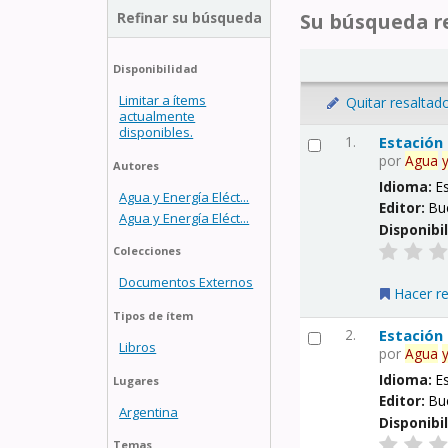
Refinar su búsqueda
Su búsqueda re
Disponibilidad
Limitar a ítems
Quitar resaltad
actualmente
disponibles.
1.
Estación
por
Agua
Autores
Idioma:
E
Agua y Energía Eléct...
Editor:
Bu
Agua y Energía Eléct...
Disponibi
Colecciones
Documentos Externos
Hacer r
Tipos de ítem
2.
Estación
Libros
por
Agua
Idioma:
E
Lugares
Editor:
Bu
Argentina
Disponibi
Temas