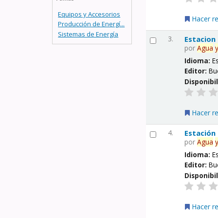
Equipos y Accesorios
Hacer r
Producción de Energí...
Sistemas de Energía
3.
Estacion
por
Agua
Idioma:
E
Editor:
Bu
Disponibi
Hacer r
4.
Estación
por
Agua
Idioma:
E
Editor:
Bu
Disponibi
Hacer r