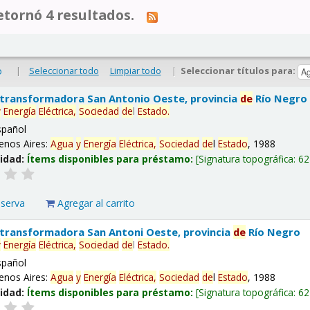
tornó 4 resultados.
|
Seleccionar todo
Limpiar todo
|
Seleccionar títulos para:
o
 transformadora San Antonio Oeste, provincia
de
Río Negro
y
Energía
Eléctrica,
Sociedad
de
l
Estado
.
spañol
enos Aires:
Agua
y
Energía
Eléctrica,
Sociedad
de
l
Estado
, 1988
lidad:
Ítems disponibles para préstamo:
Signatura topográfica:
62
eserva
Agregar al carrito
 transformadora San Antoni Oeste, provincia
de
Río Negro
y
Energía
Eléctrica,
Sociedad
de
l
Estado
.
spañol
enos Aires:
Agua
y
Energía
Eléctrica,
Sociedad
de
l
Estado
, 1988
lidad:
Ítems disponibles para préstamo:
Signatura topográfica:
62