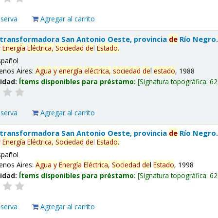
eserva
Agregar al carrito
 transformadora San Antonio Oeste, provincia
de
Río Negro
y
Energía
Eléctrica,
Sociedad
de
l
Estado
.
spañol
enos Aires:
Agua
y
energía
eléctrica,
sociedad
de
l
estado
, 1988
lidad:
Ítems disponibles para préstamo:
Signatura topográfica:
62
eserva
Agregar al carrito
 transformadora San Antonio Oeste, provincia
de
Río Negro
y
Energía
Eléctrica,
Sociedad
de
l
Estado
.
spañol
enos Aires:
Agua
y
Energía
Eléctrica,
Sociedad
de
l
Estado
, 1998
lidad:
Ítems disponibles para préstamo:
Signatura topográfica:
62
eserva
Agregar al carrito