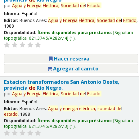
por
Agua
y
Energía
Eléctrica,
Sociedad
de
l
Estado
.
Idioma:
Español
Editor:
Buenos Aires:
Agua
y
Energía
Eléctrica,
Sociedad
de
l
Estado
,
1988
Disponibilidad:
Ítems disponibles para préstamo:
Signatura
topográfica:
621.374.5/A282/v.4
(1).
Hacer reserva
Agregar al carrito
Estacion transformadora San Antonio Oeste,
provincia
de
Río Negro.
por
Agua
y
Energía
Eléctrica,
Sociedad
de
l
Estado
.
Idioma:
Español
Editor:
Buenos Aires:
Agua
y
energía
eléctrica,
sociedad
de
l
estado
, 1988
Disponibilidad:
Ítems disponibles para préstamo:
Signatura
topográfica:
621.374.5/A282/v.3
(1).