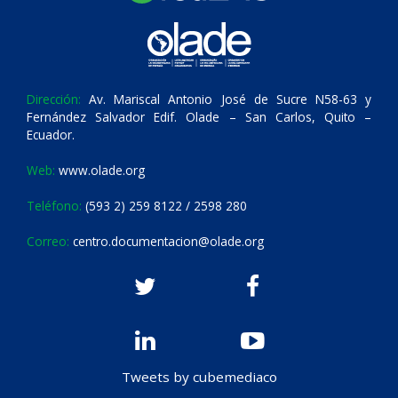
Dirección:
Av. Mariscal Antonio José de Sucre N58-63 y
Fernández Salvador Edif. Olade – San Carlos, Quito –
Ecuador.
Web:
www.olade.org
Teléfono:
(593 2) 259 8122 / 2598 280
Correo:
centro.documentacion@olade.org
Tweets by cubemediaco