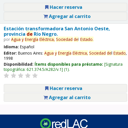
Hacer reserva
Agregar al carrito
Estación transformadora San Antonio Oeste,
provincia
de
Río Negro.
por
Agua
y
Energía
Eléctrica,
Sociedad
de
l
Estado
.
Idioma:
Español
Editor:
Buenos Aires:
Agua
y
Energía
Eléctrica,
Sociedad
de
l
Estado
,
1998
Disponibilidad:
Ítems disponibles para préstamo:
Signatura
topográfica:
621.374.5/A282/v.1
(1).
Hacer reserva
Agregar al carrito