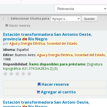
|
|
Seleccionar títulos para:
Hacer reserva
Estación transformadora San Antonio Oeste,
provincia
de
Río Negro
por
Agua
y
Energía
Eléctrica,
Sociedad
de
l
Estado
.
Idioma:
Español
Editor:
Buenos Aires:
Agua
y
Energía
Eléctrica,
Sociedad
de
l
Estado
,
1988
Disponibilidad:
Ítems disponibles para préstamo:
Signatura
topográfica:
621.374.5/A282/v.2
(3).
Hacer reserva
Agregar al carrito
Estación transformadora San Antoni Oeste,
provincia
de
Río Negro