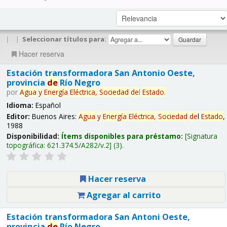
|
|
Seleccionar títulos para:
Hacer reserva
Estación transformadora San Antonio Oeste,
provincia
de
Río Negro
por
Agua
y
Energía
Eléctrica,
Sociedad
de
l
Estado
.
Idioma:
Español
Editor:
Buenos Aires:
Agua
y
Energía
Eléctrica,
Sociedad
de
l
Estado
,
1988
Disponibilidad:
Ítems disponibles para préstamo:
Signatura
topográfica:
621.374.5/A282/v.2
(3).
Hacer reserva
Agregar al carrito
Estación transformadora San Antoni Oeste,
provincia
de
Río Negro