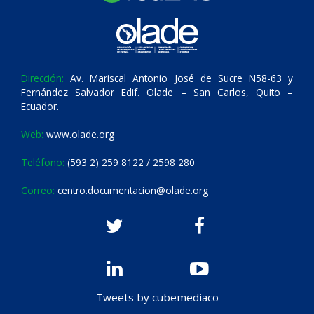
Dirección:
Av. Mariscal Antonio José de Sucre N58-63 y
Fernández Salvador Edif. Olade – San Carlos, Quito –
Ecuador.
Web:
www.olade.org
Teléfono:
(593 2) 259 8122 / 2598 280
Correo:
centro.documentacion@olade.org
Tweets by cubemediaco