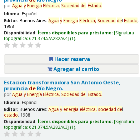
por
Agua
y
Energía
Eléctrica,
Sociedad
de
l
Estado
.
Idioma:
Español
Editor:
Buenos Aires:
Agua
y
Energía
Eléctrica,
Sociedad
de
l
Estado
,
1988
Disponibilidad:
Ítems disponibles para préstamo:
Signatura
topográfica:
621.374.5/A282/v.4
(1).
Hacer reserva
Agregar al carrito
Estacion transformadora San Antonio Oeste,
provincia
de
Río Negro.
por
Agua
y
Energía
Eléctrica,
Sociedad
de
l
Estado
.
Idioma:
Español
Editor:
Buenos Aires:
Agua
y
energía
eléctrica,
sociedad
de
l
estado
, 1988
Disponibilidad:
Ítems disponibles para préstamo:
Signatura
topográfica:
621.374.5/A282/v.3
(1).