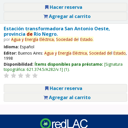
Hacer reserva
Agregar al carrito
Estación transformadora San Antonio Oeste,
provincia
de
Río Negro.
por
Agua
y
Energía
Eléctrica,
Sociedad
de
l
Estado
.
Idioma:
Español
Editor:
Buenos Aires:
Agua
y
Energía
Eléctrica,
Sociedad
de
l
Estado
,
1998
Disponibilidad:
Ítems disponibles para préstamo:
Signatura
topográfica:
621.374.5/A282/v.1
(1).
Hacer reserva
Agregar al carrito