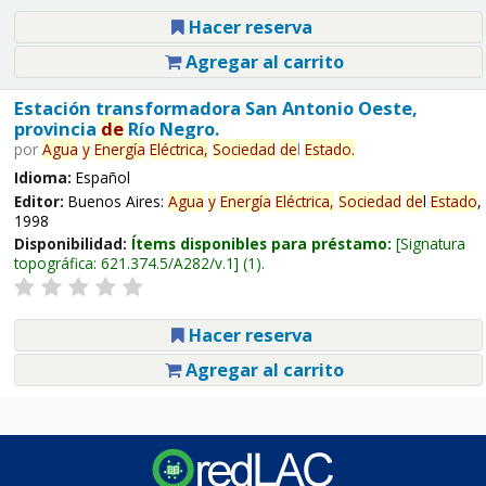
Hacer reserva
Agregar al carrito
Estación transformadora San Antonio Oeste,
provincia
de
Río Negro.
por
Agua
y
Energía
Eléctrica,
Sociedad
de
l
Estado
.
Idioma:
Español
Editor:
Buenos Aires:
Agua
y
Energía
Eléctrica,
Sociedad
de
l
Estado
,
1998
Disponibilidad:
Ítems disponibles para préstamo:
Signatura
topográfica:
621.374.5/A282/v.1
(1).
Hacer reserva
Agregar al carrito