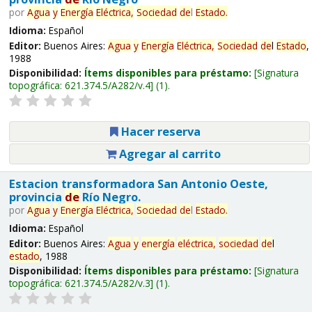
por
Agua
y
Energía
Eléctrica,
Sociedad
de
l
Estado
.
Idioma:
Español
Editor:
Buenos Aires:
Agua
y
Energía
Eléctrica,
Sociedad
de
l
Estado
,
1988
Disponibilidad:
Ítems disponibles para préstamo:
Signatura
topográfica:
621.374.5/A282/v.4
(1).
Hacer reserva
Agregar al carrito
Estacion transformadora San Antonio Oeste,
provincia
de
Río Negro.
por
Agua
y
Energía
Eléctrica,
Sociedad
de
l
Estado
.
Idioma:
Español
Editor:
Buenos Aires:
Agua
y
energía
eléctrica,
sociedad
de
l
estado
, 1988
Disponibilidad:
Ítems disponibles para préstamo:
Signatura
topográfica:
621.374.5/A282/v.3
(1).