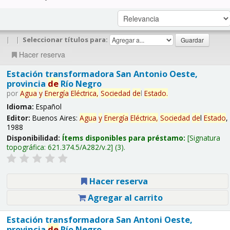
|
|
Seleccionar títulos para:
Hacer reserva
Estación transformadora San Antonio Oeste,
provincia
de
Río Negro
por
Agua
y
Energía
Eléctrica,
Sociedad
de
l
Estado
.
Idioma:
Español
Editor:
Buenos Aires:
Agua
y
Energía
Eléctrica,
Sociedad
de
l
Estado
,
1988
Disponibilidad:
Ítems disponibles para préstamo:
Signatura
topográfica:
621.374.5/A282/v.2
(3).
Hacer reserva
Agregar al carrito
Estación transformadora San Antoni Oeste,
provincia
de
Río Negro