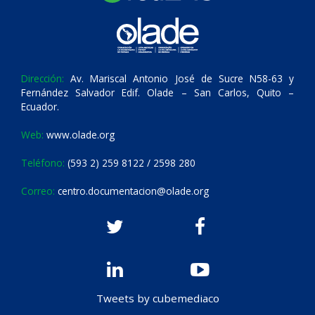
Dirección:
Av. Mariscal Antonio José de Sucre N58-63 y
Fernández Salvador Edif. Olade – San Carlos, Quito –
Ecuador.
Web:
www.olade.org
Teléfono:
(593 2) 259 8122 / 2598 280
Correo:
centro.documentacion@olade.org
Tweets by cubemediaco