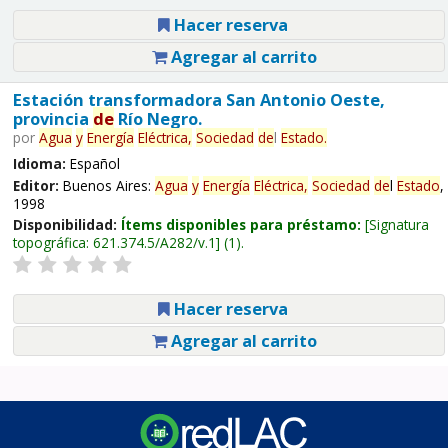
Hacer reserva
Agregar al carrito
Estación transformadora San Antonio Oeste,
provincia
de
Río Negro.
por
Agua
y
Energía
Eléctrica,
Sociedad
de
l
Estado
.
Idioma:
Español
Editor:
Buenos Aires:
Agua
y
Energía
Eléctrica,
Sociedad
de
l
Estado
,
1998
Disponibilidad:
Ítems disponibles para préstamo:
Signatura
topográfica:
621.374.5/A282/v.1
(1).
Hacer reserva
Agregar al carrito