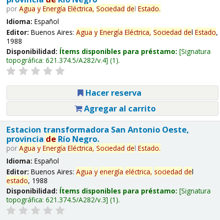
por
Agua
y
Energía
Eléctrica,
Sociedad
de
l
Estado
.
Idioma:
Español
Editor:
Buenos Aires:
Agua
y
Energía
Eléctrica,
Sociedad
de
l
Estado
,
1988
Disponibilidad:
Ítems disponibles para préstamo:
Signatura
topográfica:
621.374.5/A282/v.4
(1).
Hacer reserva
Agregar al carrito
Estacion transformadora San Antonio Oeste,
provincia
de
Río Negro.
por
Agua
y
Energía
Eléctrica,
Sociedad
de
l
Estado
.
Idioma:
Español
Editor:
Buenos Aires:
Agua
y
energía
eléctrica,
sociedad
de
l
estado
, 1988
Disponibilidad:
Ítems disponibles para préstamo:
Signatura
topográfica:
621.374.5/A282/v.3
(1).