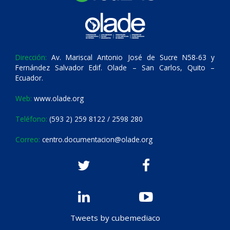
Dirección:
Av. Mariscal Antonio José de Sucre N58-63 y
Fernández Salvador Edif. Olade – San Carlos, Quito –
Ecuador.
Web:
www.olade.org
Teléfono:
(593 2) 259 8122 / 2598 280
Correo:
centro.documentacion@olade.org
Tweets by cubemediaco