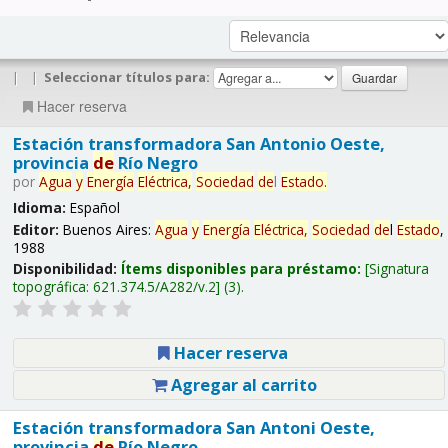
|
|
Seleccionar títulos para:
Hacer reserva
Estación transformadora San Antonio Oeste,
provincia
de
Río Negro
por
Agua
y
Energía
Eléctrica,
Sociedad
de
l
Estado
.
Idioma:
Español
Editor:
Buenos Aires:
Agua
y
Energía
Eléctrica,
Sociedad
de
l
Estado
,
1988
Disponibilidad:
Ítems disponibles para préstamo:
Signatura
topográfica:
621.374.5/A282/v.2
(3).
Hacer reserva
Agregar al carrito
Estación transformadora San Antoni Oeste,
provincia
de
Río Negro