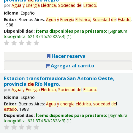
por
Agua
y
Energía
Eléctrica,
Sociedad
de
l
Estado
.
Idioma:
Español
Editor:
Buenos Aires:
Agua
y
Energía
Eléctrica,
Sociedad
de
l
Estado
,
1988
Disponibilidad:
Ítems disponibles para préstamo:
Signatura
topográfica:
621.374.5/A282/v.4
(1).
Hacer reserva
Agregar al carrito
Estacion transformadora San Antonio Oeste,
provincia
de
Río Negro.
por
Agua
y
Energía
Eléctrica,
Sociedad
de
l
Estado
.
Idioma:
Español
Editor:
Buenos Aires:
Agua
y
energía
eléctrica,
sociedad
de
l
estado
, 1988
Disponibilidad:
Ítems disponibles para préstamo:
Signatura
topográfica:
621.374.5/A282/v.3
(1).