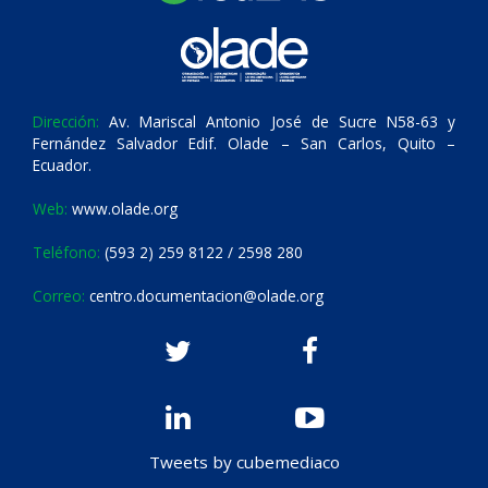
Dirección:
Av. Mariscal Antonio José de Sucre N58-63 y
Fernández Salvador Edif. Olade – San Carlos, Quito –
Ecuador.
Web:
www.olade.org
Teléfono:
(593 2) 259 8122 / 2598 280
Correo:
centro.documentacion@olade.org
Tweets by cubemediaco