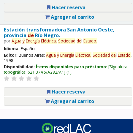
Hacer reserva
Agregar al carrito
Estación transformadora San Antonio Oeste,
provincia
de
Río Negro.
por
Agua
y
Energía
Eléctrica,
Sociedad
de
l
Estado
.
Idioma:
Español
Editor:
Buenos Aires:
Agua
y
Energía
Eléctrica,
Sociedad
de
l
Estado
,
1998
Disponibilidad:
Ítems disponibles para préstamo:
Signatura
topográfica:
621.374.5/A282/v.1
(1).
Hacer reserva
Agregar al carrito