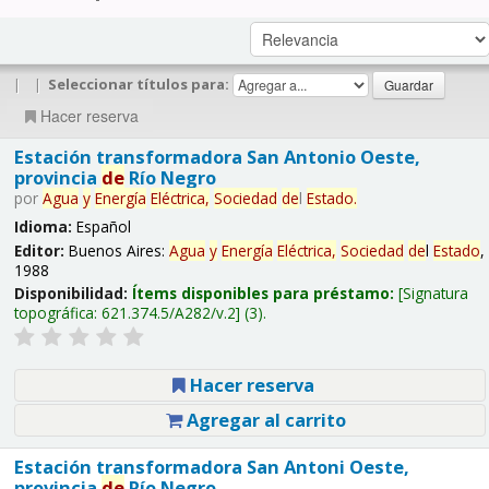
|
|
Seleccionar títulos para:
Hacer reserva
Estación transformadora San Antonio Oeste,
provincia
de
Río Negro
por
Agua
y
Energía
Eléctrica,
Sociedad
de
l
Estado
.
Idioma:
Español
Editor:
Buenos Aires:
Agua
y
Energía
Eléctrica,
Sociedad
de
l
Estado
,
1988
Disponibilidad:
Ítems disponibles para préstamo:
Signatura
topográfica:
621.374.5/A282/v.2
(3).
Hacer reserva
Agregar al carrito
Estación transformadora San Antoni Oeste,
provincia
de
Río Negro