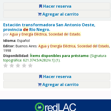
Hacer reserva
Agregar al carrito
Estación transformadora San Antonio Oeste,
provincia
de
Río Negro.
por
Agua
y
Energía
Eléctrica,
Sociedad
de
l
Estado
.
Idioma:
Español
Editor:
Buenos Aires:
Agua
y
Energía
Eléctrica,
Sociedad
de
l
Estado
,
1998
Disponibilidad:
Ítems disponibles para préstamo:
Signatura
topográfica:
621.374.5/A282/v.1
(1).
Hacer reserva
Agregar al carrito