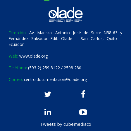
Dirección:
Av. Mariscal Antonio José de Sucre N58-63 y
Fernández Salvador Edif. Olade – San Carlos, Quito –
Ecuador.
Web:
www.olade.org
Teléfono:
(593 2) 259 8122 / 2598 280
Correo:
centro.documentacion@olade.org
Tweets by cubemediaco