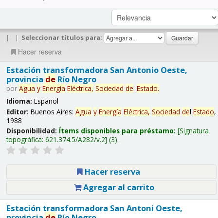
|
|
Seleccionar títulos para:
Hacer reserva
Estación transformadora San Antonio Oeste,
provincia
de
Río Negro
por
Agua
y
Energía
Eléctrica,
Sociedad
de
l
Estado
.
Idioma:
Español
Editor:
Buenos Aires:
Agua
y
Energía
Eléctrica,
Sociedad
de
l
Estado
,
1988
Disponibilidad:
Ítems disponibles para préstamo:
Signatura
topográfica:
621.374.5/A282/v.2
(3).
Hacer reserva
Agregar al carrito
Estación transformadora San Antoni Oeste,
provincia
de
Río Negro