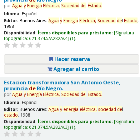
por
Agua
y
Energía
Eléctrica,
Sociedad
de
l
Estado
.
Idioma:
Español
Editor:
Buenos Aires:
Agua
y
Energía
Eléctrica,
Sociedad
de
l
Estado
,
1988
Disponibilidad:
Ítems disponibles para préstamo:
Signatura
topográfica:
621.374.5/A282/v.4
(1).
Hacer reserva
Agregar al carrito
Estacion transformadora San Antonio Oeste,
provincia
de
Río Negro.
por
Agua
y
Energía
Eléctrica,
Sociedad
de
l
Estado
.
Idioma:
Español
Editor:
Buenos Aires:
Agua
y
energía
eléctrica,
sociedad
de
l
estado
, 1988
Disponibilidad:
Ítems disponibles para préstamo:
Signatura
topográfica:
621.374.5/A282/v.3
(1).