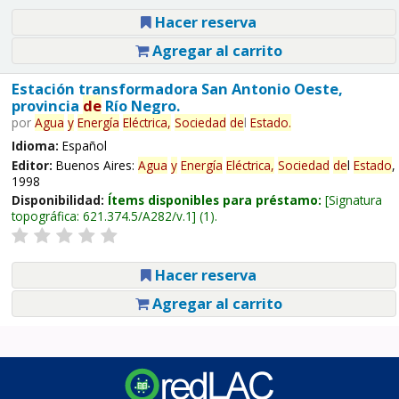
Hacer reserva
Agregar al carrito
Estación transformadora San Antonio Oeste,
provincia
de
Río Negro.
por
Agua
y
Energía
Eléctrica,
Sociedad
de
l
Estado
.
Idioma:
Español
Editor:
Buenos Aires:
Agua
y
Energía
Eléctrica,
Sociedad
de
l
Estado
,
1998
Disponibilidad:
Ítems disponibles para préstamo:
Signatura
topográfica:
621.374.5/A282/v.1
(1).
Hacer reserva
Agregar al carrito