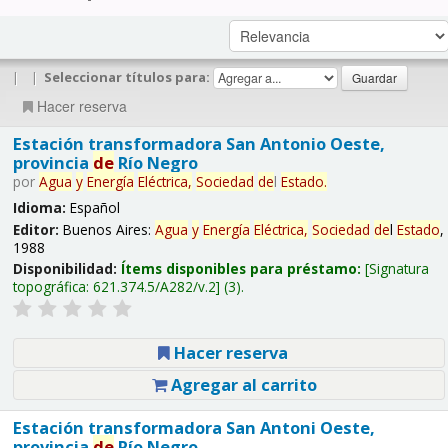
|
|
Seleccionar títulos para:
Hacer reserva
Estación transformadora San Antonio Oeste,
provincia
de
Río Negro
por
Agua
y
Energía
Eléctrica,
Sociedad
de
l
Estado
.
Idioma:
Español
Editor:
Buenos Aires:
Agua
y
Energía
Eléctrica,
Sociedad
de
l
Estado
,
1988
Disponibilidad:
Ítems disponibles para préstamo:
Signatura
topográfica:
621.374.5/A282/v.2
(3).
Hacer reserva
Agregar al carrito
Estación transformadora San Antoni Oeste,
provincia
de
Río Negro