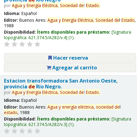
por
Agua
y
Energía
Eléctrica,
Sociedad
de
l
Estado
.
Idioma:
Español
Editor:
Buenos Aires:
Agua
y
Energía
Eléctrica,
Sociedad
de
l
Estado
,
1988
Disponibilidad:
Ítems disponibles para préstamo:
Signatura
topográfica:
621.374.5/A282/v.4
(1).
Hacer reserva
Agregar al carrito
Estacion transformadora San Antonio Oeste,
provincia
de
Río Negro.
por
Agua
y
Energía
Eléctrica,
Sociedad
de
l
Estado
.
Idioma:
Español
Editor:
Buenos Aires:
Agua
y
energía
eléctrica,
sociedad
de
l
estado
, 1988
Disponibilidad:
Ítems disponibles para préstamo:
Signatura
topográfica:
621.374.5/A282/v.3
(1).