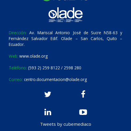
Dirección:
Av. Mariscal Antonio José de Sucre N58-63 y
Fernández Salvador Edif. Olade – San Carlos, Quito –
Ecuador.
Web:
www.olade.org
Teléfono:
(593 2) 259 8122 / 2598 280
Correo:
centro.documentacion@olade.org
Tweets by cubemediaco